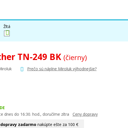
Žltá
ther TN-249 BK
(čierny)
Miroluk
Prečo sú náplne Miroluk výhodnejšie?
DE
te dnes do 16:30. hod., doručíme zítra
Ceny dopravy
 dopravy zadarmo
nakúpte ešte za 100 €