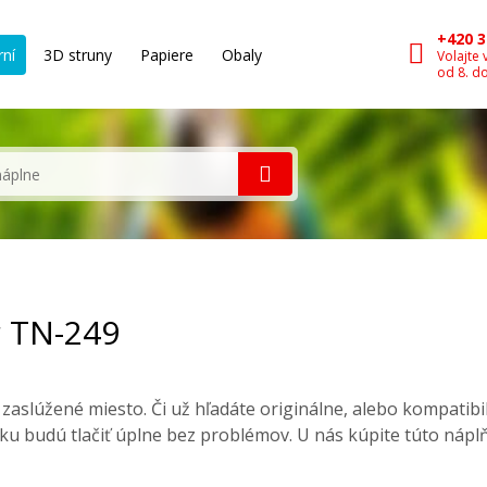
+420 3
rní
3D struny
Papiere
Obaly
Volajte 
od 8. d
r TN-249
aslúžené miesto. Či už hľadáte originálne, alebo kompatib
ku budú tlačiť úplne bez problémov. U nás kúpite túto nápl