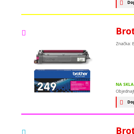
Do
Bro
Značka: 
NA SKLA
Objednaj
Do
Bro