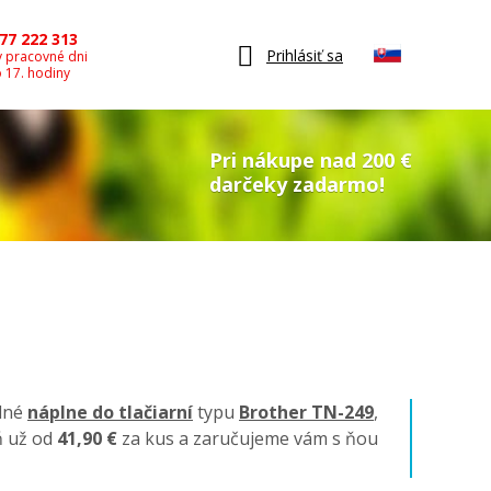
77 222 313
Prihlásiť sa
v pracovné dni
o 17. hodiny
Pri nákupe nad 200 €
darčeky zadarmo!
ilné
náplne do tlačiarní
typu
Brother TN-249
,
ň už od
41,90 €
za kus a zaručujeme vám s ňou