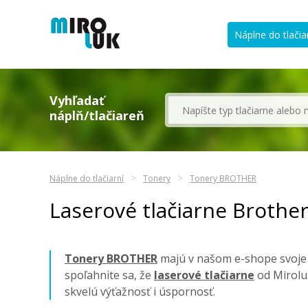
Náplne do tlačia
Vyhľadať
náplň/tlačiareň
Náplne do tlačiarní
Tonery
Tonery BROTHER
Laserové tlačiarne Brothe
Tonery BROTHER
majú v našom e-shope svoje z
spoľahnite sa, že
laserové tlačiarne
od Mirolu
skvelú výťažnosť i úspornosť.