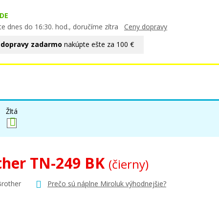
DE
te dnes do 16:30. hod., doručíme zítra
Ceny dopravy
 dopravy zadarmo
nakúpte ešte za 100 €
Žltá
ther TN-249 BK
(čierny)
Brother
Prečo sú náplne Miroluk výhodnejšie?