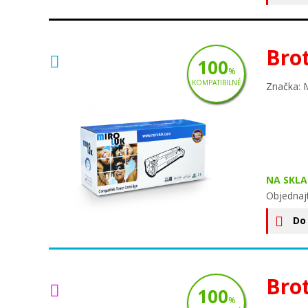
Bro
100
%
KOMPATIBILNÉ
Značka: 
NA SKLA
Objednaj
Do
Bro
100
%