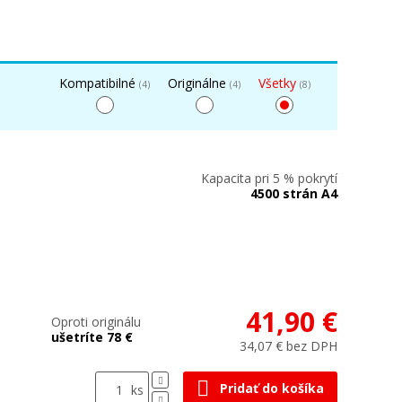
Kompatibilné
Originálne
Všetky
(4)
(4)
(8)
Kapacita pri 5 % pokrytí
4500 strán A4
41,90 €
Oproti originálu
ušetríte 78 €
34,07 € bez DPH
Pridať do košíka
ks