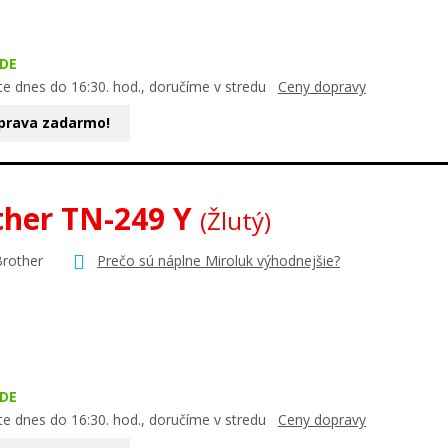
DE
te dnes do 16:30. hod., doručíme v stredu
Ceny dopravy
prava zadarmo!
ther TN-249 Y
(Žlutý)
Brother
Prečo sú náplne Miroluk výhodnejšie?
DE
te dnes do 16:30. hod., doručíme v stredu
Ceny dopravy