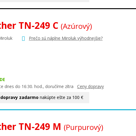
ther TN-249 C
(Azúrový)
Miroluk
Prečo sú náplne Miroluk výhodnejšie?
DE
te dnes do 16:30. hod., doručíme zítra
Ceny dopravy
 dopravy zadarmo
nakúpte ešte za 100 €
ther TN-249 M
(Purpurový)