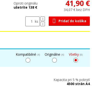
41,90 €
Oproti originálu
ušetríte 138 €
34,07 € bez DPH
Pridať do košíka
ks
Kompatibilné
Originálne
Všetky
(4)
(4)
(8)
Kapacita pri 5 % pokrytí
4500 strán A4