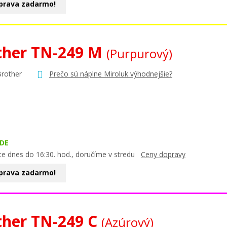
prava zadarmo!
ther TN-249 M
(Purpurový)
Brother
Prečo sú náplne Miroluk výhodnejšie?
DE
te dnes do 16:30. hod., doručíme v stredu
Ceny dopravy
prava zadarmo!
ther TN-249 C
(Azúrový)