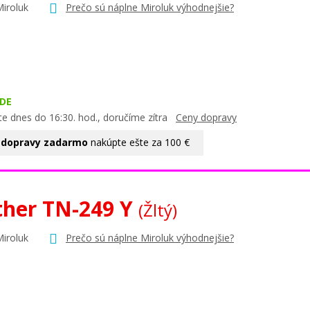
Miroluk
Prečo sú náplne Miroluk výhodnejšie?
DE
te dnes do 16:30. hod., doručíme zítra
Ceny dopravy
 dopravy zadarmo
nakúpte ešte za 100 €
ther TN-249 Y
(Žltý)
Miroluk
Prečo sú náplne Miroluk výhodnejšie?