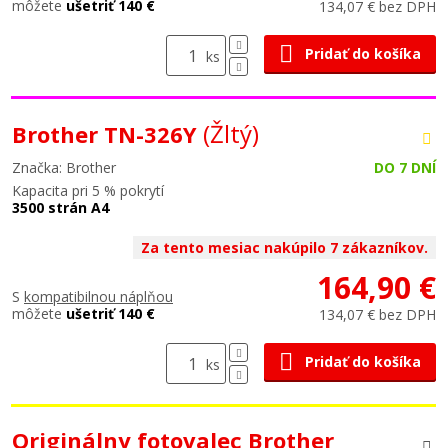
môžete
ušetriť 140 €
134,07 € bez DPH
Pridať do košíka
ks
(Žltý)
Brother TN-326Y
Značka: Brother
DO 7 DNÍ
Kapacita pri 5 % pokrytí
3500 strán A4
Za tento mesiac nakúpilo 7 zákazníkov.
164,90 €
S
kompatibilnou náplňou
môžete
ušetriť 140 €
134,07 € bez DPH
Pridať do košíka
ks
Originálny fotovalec Brother