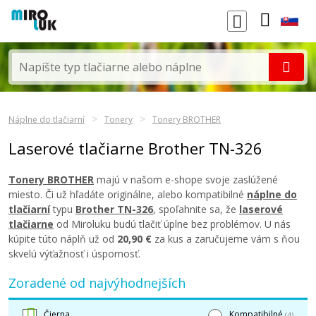
Náplne do tlačiarní
Tonery
Tonery BROTHER
Laserové tlačiarne Brother TN-326
Tonery BROTHER
majú v našom e-shope svoje zaslúžené
miesto. Či už hľadáte originálne, alebo kompatibilné
náplne do
tlačiarní
typu
Brother TN-326
, spoľahnite sa, že
laserové
tlačiarne
od Miroluku budú tlačiť úplne bez problémov. U nás
kúpite túto náplň už od
20,90 €
za kus a zaručujeme vám s ňou
skvelú výťažnosť i úspornosť.
Zoradené od najvýhodnejších
Čierna
Kompatibilné
(4)