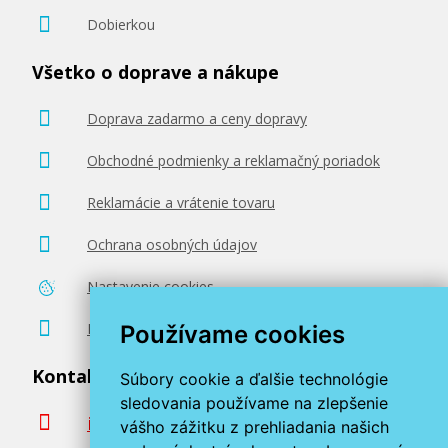
Dobierkou
Všetko o doprave a nákupe
Doprava zadarmo a ceny dopravy
Obchodné podmienky a reklamačný poriadok
Reklamácie a vrátenie tovaru
Ochrana osobných údajov
Nastavenie cookies
Poradenstvo zadarmo
Používame cookies
Kontaktujte nás
Súbory cookie a ďalšie technológie
sledovania používame na zlepšenie
info@miroluk.sk
vášho zážitku z prehliadania našich