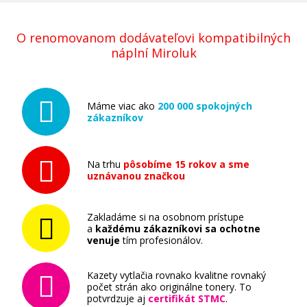
O renomovanom dodávateľovi kompatibilných
náplní Miroluk
Máme viac ako
200 000 spokojných
zákazníkov
Na trhu
pôsobíme 15 rokov a sme
uznávanou značkou
Zakladáme si na osobnom prístupe
a
každému zákazníkovi sa ochotne
venuje
tím profesionálov.
Kazety vytlačia rovnako kvalitne rovnaký
počet strán ako originálne tonery. To
potvrdzuje aj
certifikát STMC
.