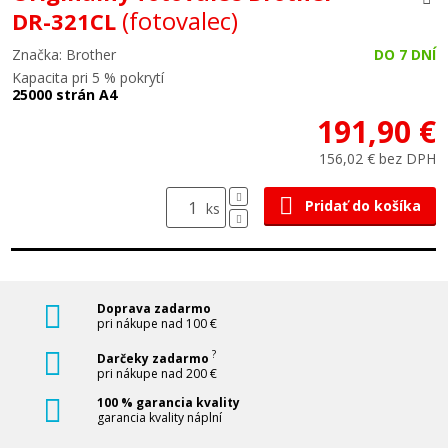
(fotovalec)
DR-321CL
Značka: Brother
DO 7 DNÍ
Kapacita pri 5 % pokrytí
25000 strán A4
191,90 €
156,02 € bez DPH
Pridať do košíka
ks
Doprava zadarmo
pri nákupe nad 100 €
?
Darčeky zadarmo
pri nákupe nad 200 €
100 % garancia kvality
garancia kvality náplní