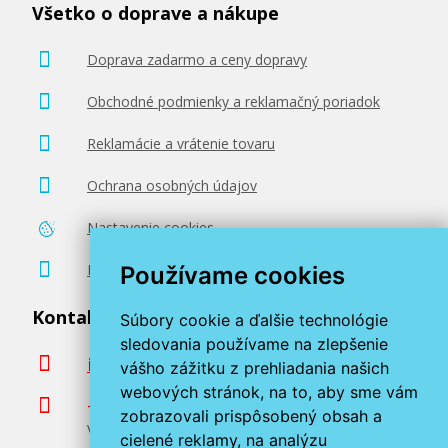
Všetko o doprave a nákupe
Doprava zadarmo a ceny dopravy
Obchodné podmienky a reklamačný poriadok
Reklamácie a vrátenie tovaru
Ochrana osobných údajov
Nastavenie cookies
Poradenstvo zadarmo
Používame cookies
Kontaktujte nás
Súbory cookie a ďalšie technológie
sledovania používame na zlepšenie
info@miroluk.sk
vášho zážitku z prehliadania našich
webových stránok, na to, aby sme vám
+420 377 222 313
zobrazovali prispôsobený obsah a
Volajte v pracovné dni od 8. do 17. hod.
cielené reklamy, na analýzu