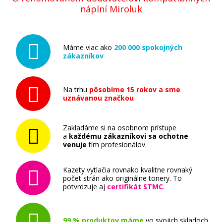
náplní Miroluk
Máme viac ako
200 000 spokojných
zákazníkov
Na trhu
pôsobíme 15 rokov a sme
uznávanou značkou
Zakladáme si na osobnom prístupe
a
každému zákazníkovi sa ochotne
venuje
tím profesionálov.
Kazety vytlačia rovnako kvalitne rovnaký
počet strán ako originálne tonery. To
potvrdzuje aj
certifikát STMC
.
99 % produktov máme
vo svojich skladoch