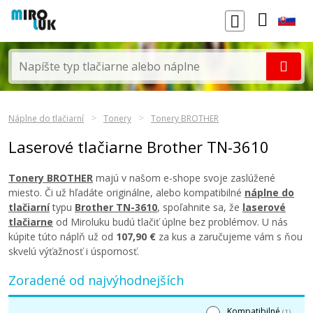
Náplne do tlačiarní
Tonery
Tonery BROTHER
Laserové tlačiarne Brother TN-3610
Tonery BROTHER
majú v našom e-shope svoje zaslúžené
miesto. Či už hľadáte originálne, alebo kompatibilné
náplne do
tlačiarní
typu
Brother TN-3610
, spoľahnite sa, že
laserové
tlačiarne
od Miroluku budú tlačiť úplne bez problémov. U nás
kúpite túto náplň už od
107,90 €
za kus a zaručujeme vám s ňou
skvelú výťažnosť i úspornosť.
Zoradené od najvýhodnejších
Kompatibilné
(1)