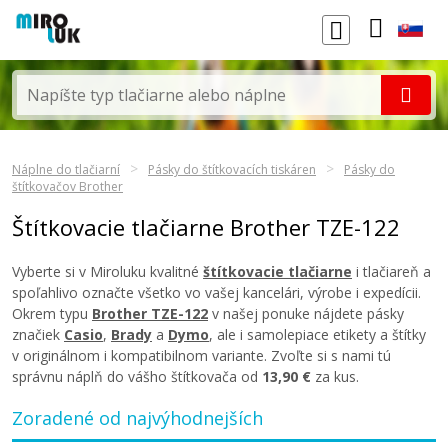
Náplne do tlačiarní
Pásky do štítkovacích tiskáren
Pásky do
štítkovačov Brother
Štítkovacie tlačiarne Brother TZE-122
Vyberte si v Miroluku kvalitné
štítkovacie tlačiarne
i tlačiareň a
spoľahlivo označte všetko vo vašej kancelári, výrobe i expedícii.
Okrem typu
Brother TZE-122
v našej ponuke nájdete pásky
značiek
Casio
,
Brady
a
Dymo
, ale i samolepiace etikety a štítky
v originálnom i kompatibilnom variante. Zvoľte si s nami tú
správnu náplň do vášho štítkovača od
13,90 €
za kus.
Zoradené od najvýhodnejších