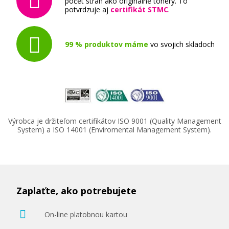
počet strán ako originálne tonery. To
potvrdzuje aj
certifikát STMC
.
99 % produktov máme
vo svojich skladoch
Výrobca je držiteľom certifikátov ISO 9001 (Quality Management
System) a ISO 14001 (Enviromental Management System).
Zaplaťte, ako potrebujete
On-line platobnou kartou