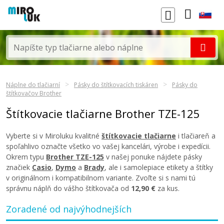
Náplne do tlačiarní
Pásky do štítkovacích tiskáren
Pásky do
štítkovačov Brother
Štítkovacie tlačiarne Brother TZE-125
Vyberte si v Miroluku kvalitné
štítkovacie tlačiarne
i tlačiareň a
spoľahlivo označte všetko vo vašej kancelári, výrobe i expedícii.
Okrem typu
Brother TZE-125
v našej ponuke nájdete pásky
značiek
Casio
,
Dymo
a
Brady
, ale i samolepiace etikety a štítky
v originálnom i kompatibilnom variante. Zvoľte si s nami tú
správnu náplň do vášho štítkovača od
12,90 €
za kus.
Zoradené od najvýhodnejších