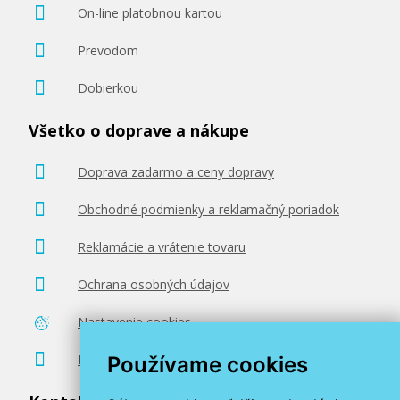
On-line platobnou kartou
Prevodom
Dobierkou
Všetko o doprave a nákupe
Doprava zadarmo a ceny dopravy
Obchodné podmienky a reklamačný poriadok
Reklamácie a vrátenie tovaru
Ochrana osobných údajov
Nastavenie cookies
Poradenstvo zadarmo
Používame cookies