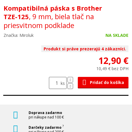
Kompatibilná páska s Brother
, 9 mm, biela tlač na
TZE-125
priesvitnom podklade
Značka: Miroluk
NA SKLADE
Produkt si práve prezerajú 4 zákazníci.
12,90 €
10,49 € bez DPH
Pridať do košíka
ks
Doprava zadarmo
pri nákupe nad 100 €
?
Darčeky zadarmo
pri nákupe nad 200 €