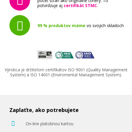
počet strán ako originálne tonery. To
potvrdzuje aj
certifikát STMC
.
99 % produktov máme
vo svojich skladoch
Výrobca je držiteľom certifikátov ISO 9001 (Quality Management
System) a ISO 14001 (Enviromental Management System).
Zaplaťte, ako potrebujete
On-line platobnou kartou