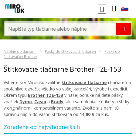
Náplne do tlačiarní
Pásky do štítkovacích tiskáren
Pásky do
štítkovačov Brother
Štítkovacie tlačiarne Brother TZE-153
Vyberte si v Miroluku kvalitné
štítkovacie tlačiarne
i tlačiareň a
spoľahlivo označte všetko vo vašej kancelári, výrobe i expedícii.
Okrem typu
Brother TZE-153
v našej ponuke nájdete pásky
značiek
Dymo
,
Casio
a
Brady
, ale i samolepiace etikety a štítky
v originálnom i kompatibilnom variante. Zvoľte si s nami tú
správnu náplň do vášho štítkovača od
14,90 €
za kus.
Zoradené od najvýhodnejších