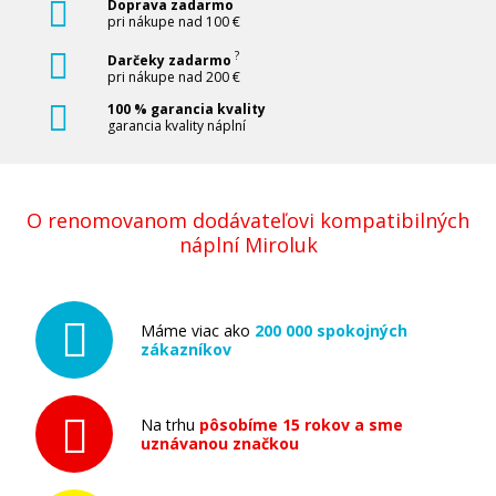
Doprava zadarmo
pri nákupe nad 100 €
?
Darčeky zadarmo
pri nákupe nad 200 €
100 % garancia kvality
garancia kvality náplní
O renomovanom dodávateľovi kompatibilných
náplní Miroluk
Máme viac ako
200 000 spokojných
zákazníkov
Na trhu
pôsobíme 15 rokov a sme
uznávanou značkou