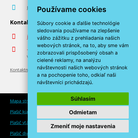
Poradenstvo zadarmo
Používame cookies
Kontaktujte nás
Súbory cookie a ďalšie technológie
sledovania používame na zlepšenie
info@miroluk.sk
vášho zážitku z prehliadania našich
webových stránok, na to, aby sme vám
+420 377 222 313
zobrazovali prispôsobený obsah a
Volajte v pracovné dni od 8. do 17. hod.
cielené reklamy, na analýzu
návštevnosti našich webových stránok
Kontaktné údaje
a na pochopenie toho, odkiaľ naši
návštevníci prichádzajú.
Súhlasím
Mapa stránok
Plašič kún a myší
Odmietam
Plašič vtákov
Zmeniť moje nastavenia
Plašič divokej zveri