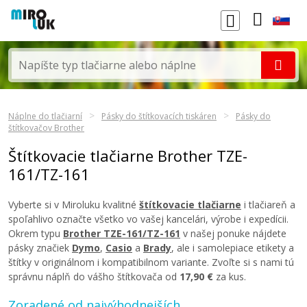
Náplne do tlačiarní
Pásky do štítkovacích tiskáren
Pásky do
štítkovačov Brother
Štítkovacie tlačiarne Brother TZE-
161/TZ-161
Vyberte si v Miroluku kvalitné
štítkovacie tlačiarne
i tlačiareň a
spoľahlivo označte všetko vo vašej kancelári, výrobe i expedícii.
Okrem typu
Brother TZE-161/TZ-161
v našej ponuke nájdete
pásky značiek
Dymo
,
Casio
a
Brady
, ale i samolepiace etikety a
štítky v originálnom i kompatibilnom variante. Zvoľte si s nami tú
správnu náplň do vášho štítkovača od
17,90 €
za kus.
Zoradené od najvýhodnejších