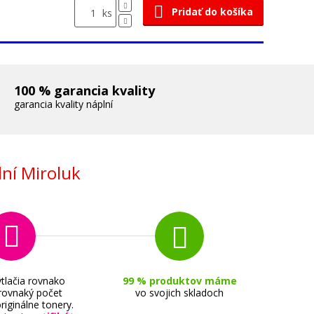
Pridať do košíka
ks
100 % garancia kvality
garancia kvality náplní
ní Miroluk
tlačia rovnako
99 % produktov máme
 rovnaký počet
vo svojich skladoch
riginálne tonery.