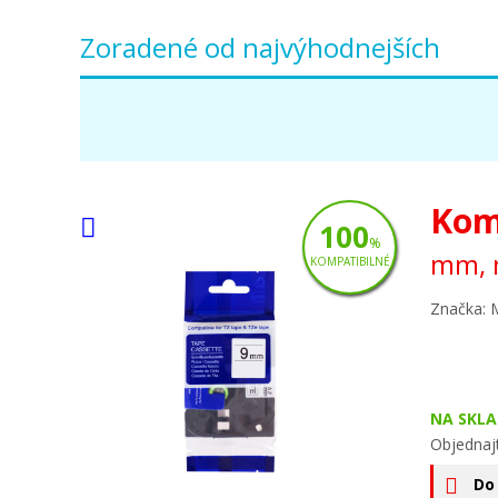
Zoradené od najvýhodnejších
Kom
100
%
mm, m
KOMPATIBILNÉ
Značka: 
NA SKLA
Objednaj
Do