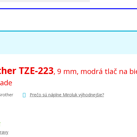
ther TZE-223
, 9 mm, modrá tlač na b
lade
Brother
Prečo sú náplne Miroluk výhodnejšie?
Í
ravy