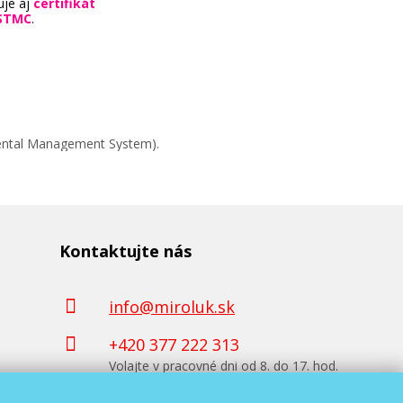
uje aj
certifikát
STMC
.
mental Management System).
Kontaktujte nás
info@miroluk.sk
+420 377 222 313
Volajte v pracovné dni od 8. do 17. hod.