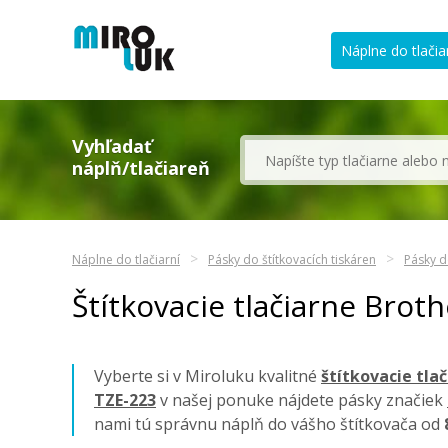
Náplne do tlačia
Vyhľadať
náplň/tlačiareň
Náplne do tlačiarní
Pásky do štítkovacích tiskáren
Pásky d
Štítkovacie tlačiarne Brot
Vyberte si v Miroluku kvalitné
štítkovacie tla
TZE-223
v našej ponuke nájdete pásky značiek
nami tú správnu náplň do vášho štítkovača od