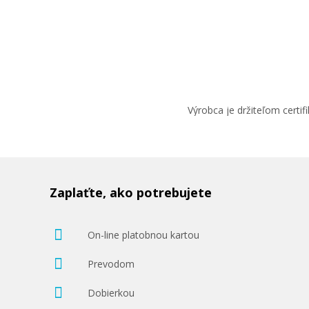
Výrobca je držiteľom cert
Zaplaťte, ako potrebujete
On-line platobnou kartou
Prevodom
Dobierkou