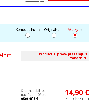
Kompatibilné
Originálne
Všetky
(1)
(1)
(2)
ielom
Produkt si práve prezerajú 3
zákazníci.
14,90 €
S
kompatibilnou
náplňou
môžete
ušetriť 6 €
12,11 € bez DPH