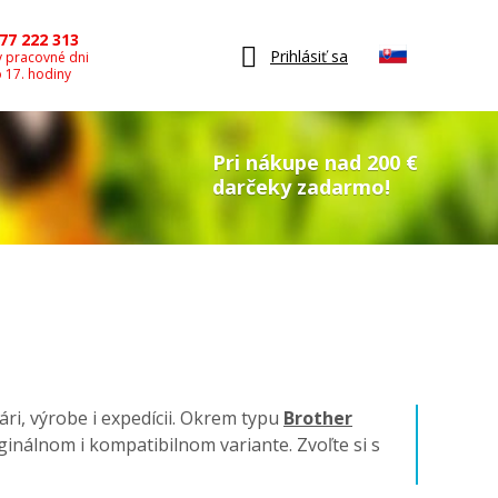
77 222 313
Prihlásiť sa
v pracovné dni
o 17. hodiny
Pri nákupe nad 200 €
darčeky zadarmo!
ári, výrobe i expedícii. Okrem typu
Brother
riginálnom i kompatibilnom variante. Zvoľte si s