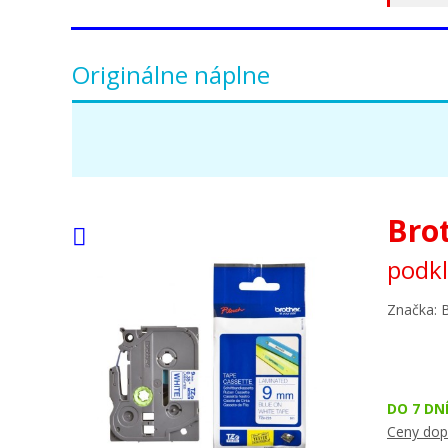
Originálne náplne
Bro
podk
Značka: 
DO 7 DN
Ceny dop