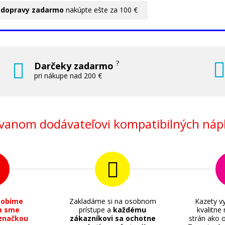
 dopravy zadarmo
nakúpte ešte za 100 €
?
Darčeky zadarmo
pri nákupe nad 200 €
anom dodávateľovi kompatibilných nápl
sobíme
Zakladáme si na osobnom
Kazety vy
a sme
prístupe a
každému
kvalitne
značkou
zákazníkovi sa ochotne
strán ako o