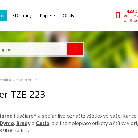
+420 3
rní
3D struny
Papiere
Obaly
Volajte 
od 8. d
o štítkovačov Brother
her TZE-223
čiarne
i tlačiareň a spoľahlivo označte všetko vo vašej kancel
Dymo
,
Brady
a
Casio
, ale i samolepiace etikety a štítky v o
8,90 €
za kus.