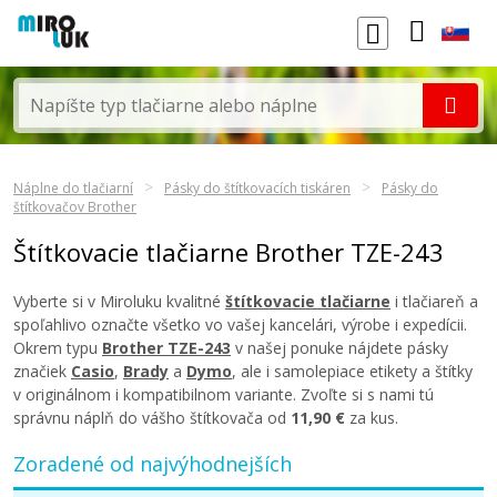
Náplne do tlačiarní
Pásky do štítkovacích tiskáren
Pásky do
štítkovačov Brother
Štítkovacie tlačiarne Brother TZE-243
Vyberte si v Miroluku kvalitné
štítkovacie tlačiarne
i tlačiareň a
spoľahlivo označte všetko vo vašej kancelári, výrobe i expedícii.
Okrem typu
Brother TZE-243
v našej ponuke nájdete pásky
značiek
Casio
,
Brady
a
Dymo
, ale i samolepiace etikety a štítky
v originálnom i kompatibilnom variante. Zvoľte si s nami tú
správnu náplň do vášho štítkovača od
11,90 €
za kus.
Zoradené od najvýhodnejších