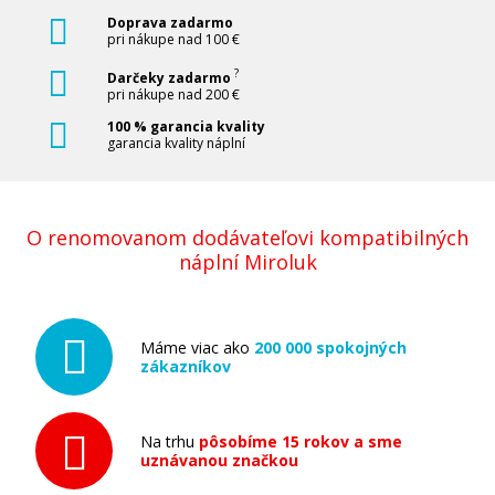
Doprava zadarmo
pri nákupe nad 100 €
?
Darčeky zadarmo
pri nákupe nad 200 €
100 % garancia kvality
garancia kvality náplní
O renomovanom dodávateľovi kompatibilných
náplní Miroluk
Máme viac ako
200 000 spokojných
zákazníkov
Na trhu
pôsobíme 15 rokov a sme
uznávanou značkou