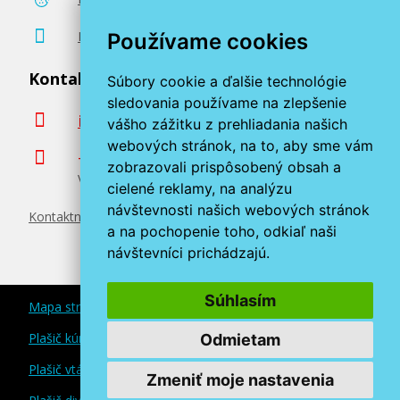
Poradenstvo zadarmo
Používame cookies
Kontaktujte nás
Súbory cookie a ďalšie technológie
sledovania používame na zlepšenie
info@miroluk.sk
vášho zážitku z prehliadania našich
webových stránok, na to, aby sme vám
+420 377 222 313
zobrazovali prispôsobený obsah a
Volajte v pracovné dni od 8. do 17. hod.
cielené reklamy, na analýzu
návštevnosti našich webových stránok
Kontaktné údaje
a na pochopenie toho, odkiaľ naši
návštevníci prichádzajú.
Súhlasím
Mapa stránok
Plašič kún a myší
Odmietam
Plašič vtákov
Zmeniť moje nastavenia