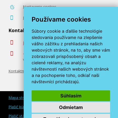
Nastavenie cookies
Poradenstvo zadarmo
Používame cookies
Kontaktujte nás
Súbory cookie a ďalšie technológie
sledovania používame na zlepšenie
info@miroluk.sk
vášho zážitku z prehliadania našich
webových stránok, na to, aby sme vám
+420 377 222 313
zobrazovali prispôsobený obsah a
Volajte v pracovné dni od 8. do 17. hod.
cielené reklamy, na analýzu
návštevnosti našich webových stránok
Kontaktné údaje
a na pochopenie toho, odkiaľ naši
návštevníci prichádzajú.
Súhlasím
Mapa stránok
Plašič kún a myší
Odmietam
Plašič vtákov