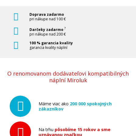
Doprava zadarmo
pri nákupe nad 100 €
?
Darčeky zadarmo
pri nákupe nad 200 €
100 % garancia kvality
garancia kvality náplní
O renomovanom dodávateľovi kompatibilných
náplní Miroluk
Máme viac ako
200 000 spokojných
zákazníkov
Na trhu
pôsobíme 15 rokov a sme
uznávanou značkou