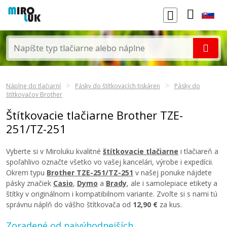
Náplne do tlačiarní
Pásky do štítkovacích tiskáren
Pásky do
štítkovačov Brother
Štítkovacie tlačiarne Brother TZE-
251/TZ-251
Vyberte si v Miroluku kvalitné
štítkovacie tlačiarne
i tlačiareň a
spoľahlivo označte všetko vo vašej kancelári, výrobe i expedícii.
Okrem typu
Brother TZE-251/TZ-251
v našej ponuke nájdete
pásky značiek
Casio
,
Dymo
a
Brady
, ale i samolepiace etikety a
štítky v originálnom i kompatibilnom variante. Zvoľte si s nami tú
správnu náplň do vášho štítkovača od
12,90 €
za kus.
Zoradené od najvýhodnejších