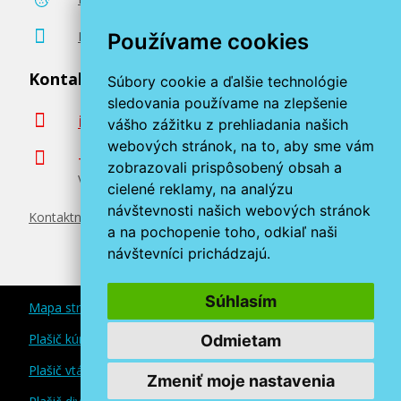
Poradenstvo zadarmo
Používame cookies
Kontaktujte nás
Súbory cookie a ďalšie technológie
sledovania používame na zlepšenie
info@miroluk.sk
vášho zážitku z prehliadania našich
webových stránok, na to, aby sme vám
+420 377 222 313
zobrazovali prispôsobený obsah a
Volajte v pracovné dni od 8. do 17. hod.
cielené reklamy, na analýzu
návštevnosti našich webových stránok
Kontaktné údaje
a na pochopenie toho, odkiaľ naši
návštevníci prichádzajú.
Súhlasím
Mapa stránok
Plašič kún a myší
Odmietam
Plašič vtákov
Zmeniť moje nastavenia