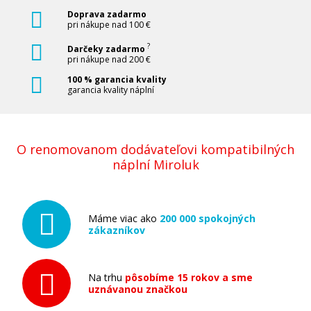
Doprava zadarmo
pri nákupe nad 100 €
?
Darčeky zadarmo
pri nákupe nad 200 €
100 % garancia kvality
garancia kvality náplní
O renomovanom dodávateľovi kompatibilných
náplní Miroluk
Máme viac ako
200 000 spokojných
zákazníkov
Na trhu
pôsobíme 15 rokov a sme
uznávanou značkou