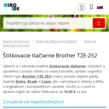
Náplne do tlačiarní
Pásky do štítkovacích tiskáren
Pásky do
štítkovačov Brother
Štítkovacie tlačiarne Brother TZE-252
Vyberte si v Miroluku kvalitné
štítkovacie tlačiarne
i tlačiareň a
spoľahlivo označte všetko vo vašej kancelári, výrobe i expedícii.
Okrem typu
Brother TZE-252
v našej ponuke nájdete pásky
značiek
Dymo
,
Brady
a
Casio
, ale i samolepiace etikety a štítky
v originálnom i kompatibilnom variante. Zvoľte si s nami tú
správnu náplň do vášho štítkovača od
10,90 €
za kus.
Zoradené od najvýhodnejších