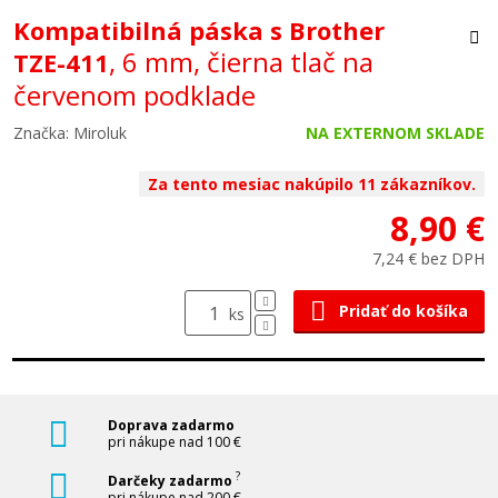
Kompatibilná páska s Brother
, 6 mm, čierna tlač na
TZE-411
červenom podklade
Značka: Miroluk
NA EXTERNOM SKLADE
Za tento mesiac nakúpilo 11 zákazníkov.
8,90 €
7,24 € bez DPH
Pridať do košíka
ks
Doprava zadarmo
pri nákupe nad 100 €
?
Darčeky zadarmo
pri nákupe nad 200 €