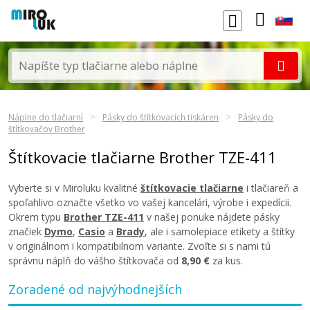
Náplne do tlačiarní
Pásky do štítkovacích tiskáren
Pásky do
štítkovačov Brother
Štítkovacie tlačiarne Brother TZE-411
Vyberte si v Miroluku kvalitné
štítkovacie tlačiarne
i tlačiareň a
spoľahlivo označte všetko vo vašej kancelári, výrobe i expedícii.
Okrem typu
Brother TZE-411
v našej ponuke nájdete pásky
značiek
Dymo
,
Casio
a
Brady
, ale i samolepiace etikety a štítky
v originálnom i kompatibilnom variante. Zvoľte si s nami tú
správnu náplň do vášho štítkovača od
8,90 €
za kus.
Zoradené od najvýhodnejších