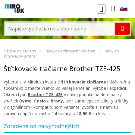
Náplne do tlačiarní
Pásky do štítkovacích tiskáren
Pásky do
štítkovačov Brother
Štítkovacie tlačiarne Brother TZE-425
Vyberte si v Miroluku kvalitné
štítkovacie tlačiarne
i tlačiareň a
spoľahlivo označte všetko vo vašej kancelári, výrobe i expedícii.
Okrem typu
Brother TZE-425
v našej ponuke nájdete pásky
značiek
Dymo
,
Casio
a
Brady
, ale i samolepiace etikety a štítky
v originálnom i kompatibilnom variante. Zvoľte si s nami tú
správnu náplň do vášho štítkovača od
8,90 €
za kus.
Zoradené od najvýhodnejších