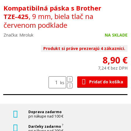
Kompatibilná páska s Brother
, 9 mm, biela tlač na
TZE-425
červenom podklade
Značka: Miroluk
NA SKLADE
Produkt si práve prezerajú 4 zákazníci.
8,90 €
7,24 € bez DPH
Pridať do košíka
ks
Doprava zadarmo
pri nákupe nad 100 €
?
Darčeky zadarmo
pri nákupe nad 200 €