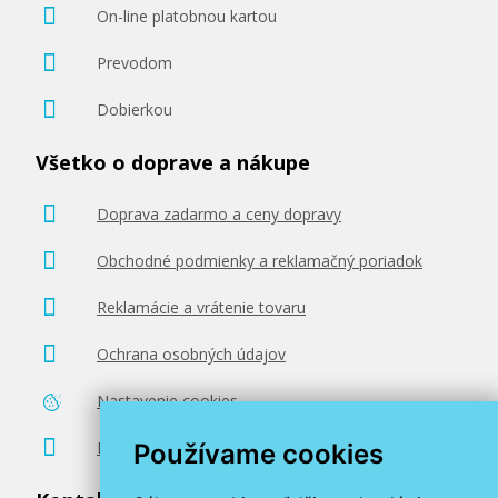
On-line platobnou kartou
Prevodom
Dobierkou
Všetko o doprave a nákupe
Doprava zadarmo a ceny dopravy
Obchodné podmienky a reklamačný poriadok
Reklamácie a vrátenie tovaru
Ochrana osobných údajov
Nastavenie cookies
Poradenstvo zadarmo
Používame cookies