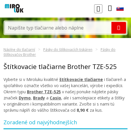
Náplne do tlačiarní
Pásky do štítkovacích tiskáren
Pásky do
štítkovačov Brother
Štítkovacie tlačiarne Brother TZE-525
Vyberte si v Miroluku kvalitné
štítkovacie tlačiarne
i tlačiareň a
spoľahlivo označte všetko vo vašej kancelári, výrobe i expedícii.
Okrem typu
Brother TZE-525
v našej ponuke nájdete pásky
značiek
Dymo
,
Brady
a
Casio
, ale i samolepiace etikety a štítky
v originálnom i kompatibilnom variante. Zvoľte si s nami tú
správnu náplň do vášho štítkovača od
8,90 €
za kus.
Zoradené od najvýhodnejších