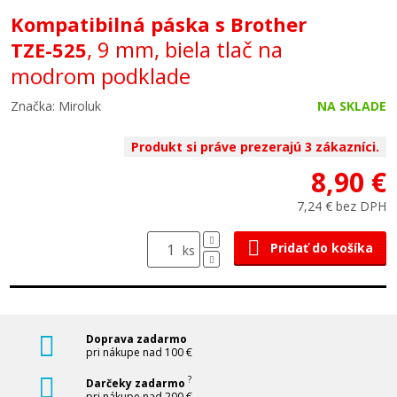
Kompatibilná páska s Brother
, 9 mm, biela tlač na
TZE-525
modrom podklade
Značka: Miroluk
NA SKLADE
Produkt si práve prezerajú 3 zákazníci.
8,90 €
7,24 € bez DPH
Pridať do košíka
ks
Doprava zadarmo
pri nákupe nad 100 €
?
Darčeky zadarmo
pri nákupe nad 200 €