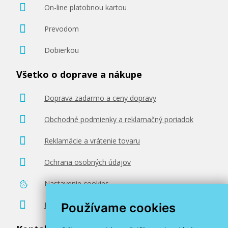
On-line platobnou kartou
Prevodom
Dobierkou
Všetko o doprave a nákupe
Doprava zadarmo a ceny dopravy
Obchodné podmienky a reklamačný poriadok
Reklamácie a vrátenie tovaru
Ochrana osobných údajov
Nastavenie cookies
Poradenstvo zadarmo
Používame cookies