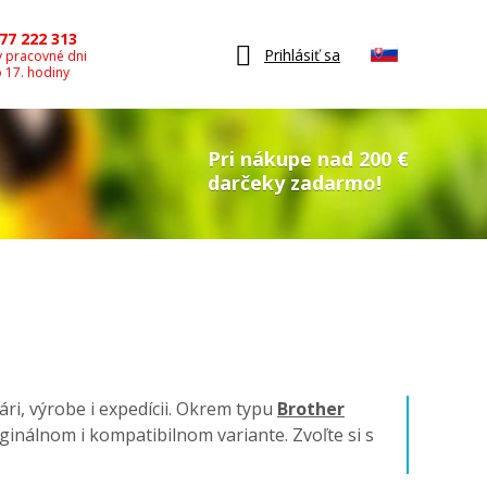
77 222 313
Prihlásiť sa
v pracovné dni
o 17. hodiny
Pri nákupe nad 200 €
darčeky zadarmo!
ári, výrobe i expedícii. Okrem typu
Brother
originálnom i kompatibilnom variante. Zvoľte si s