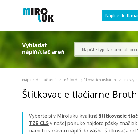
Náplne do tlačia
Vyhľadať
náplň/tlačiareň
Náplne do tlačiarní
Pásky do štítkovacích tiskáren
Pásky d
Štítkovacie tlačiarne Brot
Vyberte si v Miroluku kvalitné
štítkovacie tla
TZE-CL5
v našej ponuke nájdete pásky značie
nami tú správnu náplň do vášho štítkovača od