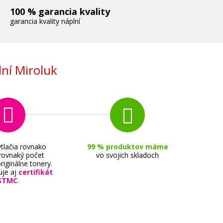
100 % garancia kvality
garancia kvality náplní
ní Miroluk
tlačia rovnako
99 % produktov máme
 rovnaký počet
vo svojich skladoch
riginálne tonery.
uje aj
certifikát
STMC
.