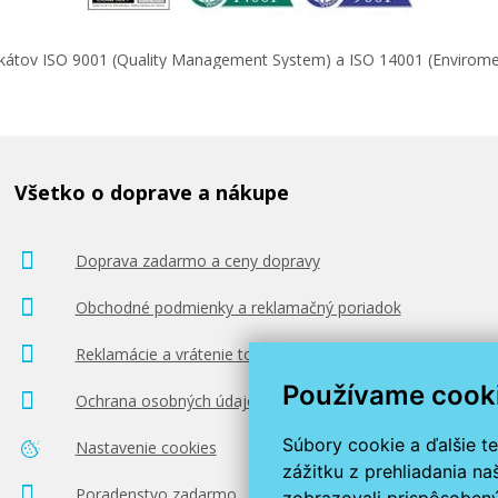
ifikátov ISO 9001 (Quality Management System) a ISO 14001 (Enviro
Všetko o doprave a nákupe
Doprava zadarmo a ceny dopravy
Obchodné podmienky a reklamačný poriadok
Reklamácie a vrátenie tovaru
Používame cook
Ochrana osobných údajov
Súbory cookie a ďalšie t
Nastavenie cookies
zážitku z prehliadania n
Poradenstvo zadarmo
zobrazovali prispôsobený