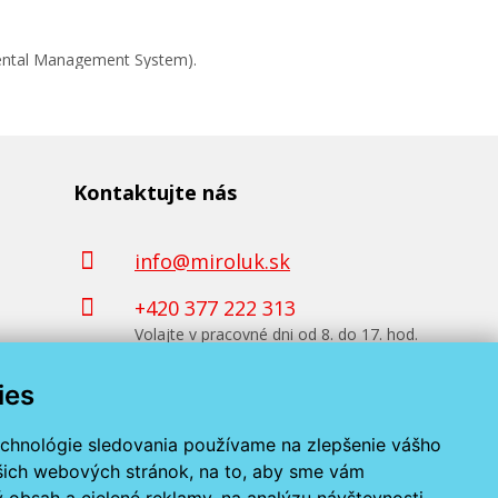
mental Management System).
Kontaktujte nás
info@miroluk.sk
+420 377 222 313
Volajte v pracovné dni od 8. do 17. hod.
ies
Kontaktné údaje
echnológie sledovania používame na zlepšenie vášho
ašich webových stránok, na to, aby sme vám
 obsah a cielené reklamy, na analýzu návštevnosti