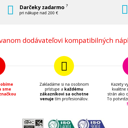
?
Darčeky zadarmo
pri nákupe nad 200 €
anom dodávateľovi kompatibilných nápl
sobíme
Zakladáme si na osobnom
Kazety vy
a sme
prístupe a
každému
kvalitne
značkou
zákazníkovi sa ochotne
strán ako o
venuje
tím profesionálov.
To potvrdz