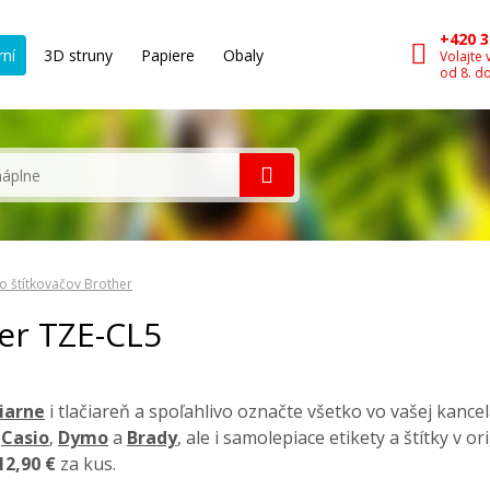
+420 3
rní
3D struny
Papiere
Obaly
Volajte 
od 8. d
o štítkovačov Brother
her TZE-CL5
čiarne
i tlačiareň a spoľahlivo označte všetko vo vašej kancel
k
Casio
,
Dymo
a
Brady
, ale i samolepiace etikety a štítky v 
12,90 €
za kus.