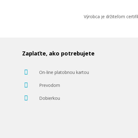
Výrobca je držiteľom cert
Zaplaťte, ako potrebujete
On-line platobnou kartou
Prevodom
Dobierkou