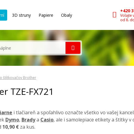
+420 3
rní
3D struny
Papiere
Obaly
Volajte 
od 8. d
o štítkovačov Brother
her TZE-FX721
čiarne
i tlačiareň a spoľahlivo označte všetko vo vašej kancel
iek
Dymo
,
Brady
a
Casio
, ale i samolepiace etikety a štítky 
od
10,90 €
za kus.