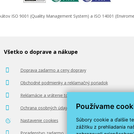
ifikátov ISO 9001 (Quality Management System) a ISO 14001 (Enviro
Všetko o doprave a nákupe
Doprava zadarmo a ceny dopravy
Obchodné podmienky a reklamačný poriadok
Reklamácie a vrátenie tovaru
Používame cook
Ochrana osobných údajov
Súbory cookie a ďalšie t
Nastavenie cookies
zážitku z prehliadania n
Poradenstvo zadarmo
zobrazovali prispôsobený