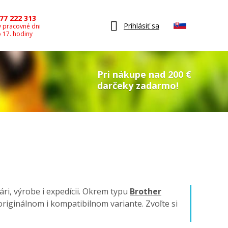
77 222 313
Prihlásiť sa
v pracovné dni
o 17. hodiny
Pri nákupe nad 200 €
darčeky zadarmo!
ári, výrobe i expedícii. Okrem typu
Brother
v originálnom i kompatibilnom variante. Zvoľte si