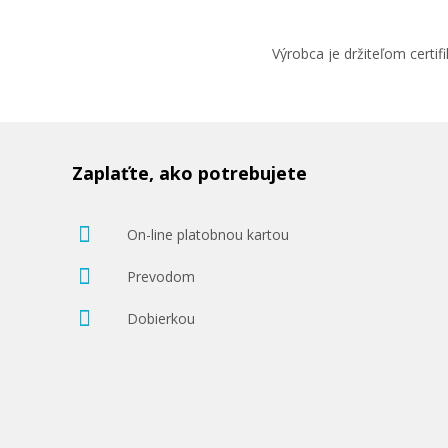
Výrobca je držiteľom cert
Zaplaťte, ako potrebujete
On-line platobnou kartou
Prevodom
Dobierkou