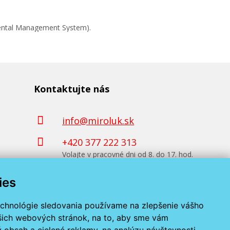
mental Management System).
Kontaktujte nás
info@miroluk.sk
+420 377 222 313
Volajte v pracovné dni od 8. do 17. hod.
ies
Kontaktné údaje
echnológie sledovania používame na zlepšenie vášho
ašich webových stránok, na to, aby sme vám
 obsah a cielené reklamy, na analýzu návštevnosti