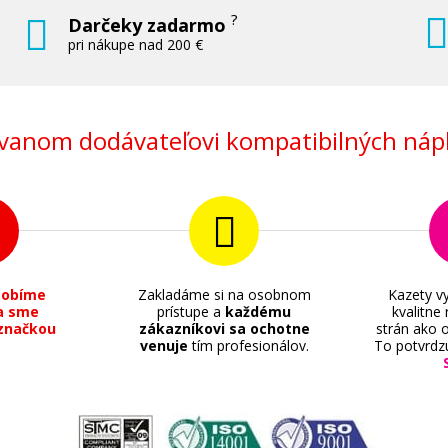
?
Darčeky zadarmo
pri nákupe nad 200 €
anom dodávateľovi kompatibilných nápl
sobíme
Zakladáme si na osobnom
Kazety vy
a sme
prístupe a
každému
kvalitne
značkou
zákazníkovi sa ochotne
strán ako o
venuje
tím profesionálov.
To potvrdz