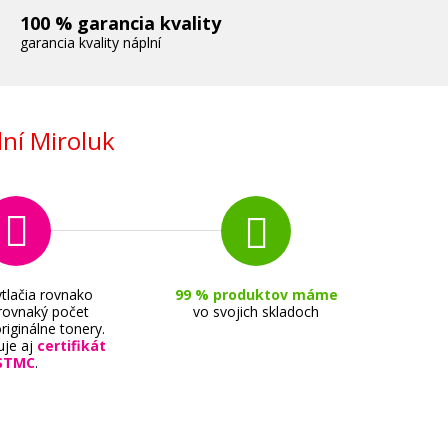
100 % garancia kvality
garancia kvality náplní
ní Miroluk
tlačia rovnako
99 % produktov máme
 rovnaký počet
vo svojich skladoch
riginálne tonery.
uje aj
certifikát
STMC
.