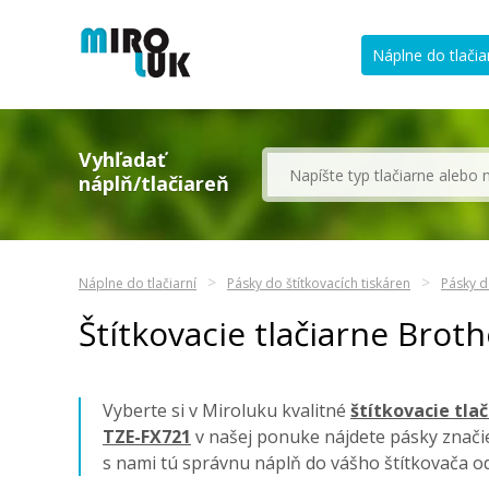
Náplne do tlačia
Vyhľadať
náplň/tlačiareň
Náplne do tlačiarní
Pásky do štítkovacích tiskáren
Pásky d
Štítkovacie tlačiarne Brot
Vyberte si v Miroluku kvalitné
štítkovacie tla
TZE-FX721
v našej ponuke nájdete pásky znač
s nami tú správnu náplň do vášho štítkovača 