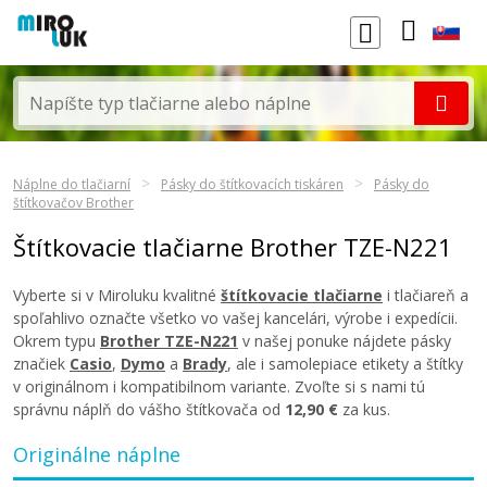
Náplne do tlačiarní
Pásky do štítkovacích tiskáren
Pásky do
štítkovačov Brother
Štítkovacie tlačiarne Brother TZE-N221
Vyberte si v Miroluku kvalitné
štítkovacie tlačiarne
i tlačiareň a
spoľahlivo označte všetko vo vašej kancelári, výrobe i expedícii.
Okrem typu
Brother TZE-N221
v našej ponuke nájdete pásky
značiek
Casio
,
Dymo
a
Brady
, ale i samolepiace etikety a štítky
v originálnom i kompatibilnom variante. Zvoľte si s nami tú
správnu náplň do vášho štítkovača od
12,90 €
za kus.
Originálne náplne