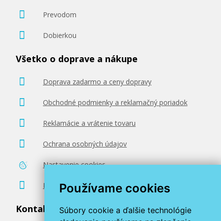
Prevodom
Dobierkou
Všetko o doprave a nákupe
Doprava zadarmo a ceny dopravy
Obchodné podmienky a reklamačný poriadok
Reklamácie a vrátenie tovaru
Ochrana osobných údajov
Nastavenie cookies
Poradenstvo zadarmo
Používame cookies
Kontaktujte nás
Súbory cookie a ďalšie technológie