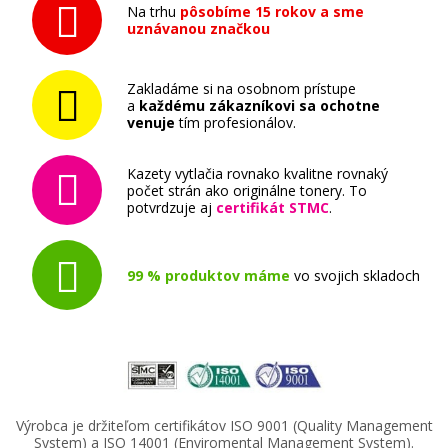
Na trhu
pôsobíme 15 rokov a sme
uznávanou značkou
Zakladáme si na osobnom prístupe
a
každému zákazníkovi sa ochotne
venuje
tím profesionálov.
Kazety vytlačia rovnako kvalitne rovnaký
počet strán ako originálne tonery. To
potvrdzuje aj
certifikát STMC
.
99 % produktov máme
vo svojich skladoch
Výrobca je držiteľom certifikátov ISO 9001 (Quality Management
System) a ISO 14001 (Enviromental Management System).