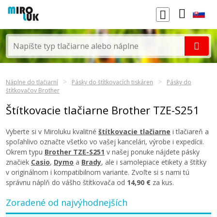
Náplne do tlačiarní
Pásky do štítkovacích tiskáren
Pásky do
štítkovačov Brother
Štítkovacie tlačiarne Brother TZE-S251
Vyberte si v Miroluku kvalitné
štítkovacie tlačiarne
i tlačiareň a
spoľahlivo označte všetko vo vašej kancelári, výrobe i expedícii.
Okrem typu
Brother TZE-S251
v našej ponuke nájdete pásky
značiek
Casio
,
Dymo
a
Brady
, ale i samolepiace etikety a štítky
v originálnom i kompatibilnom variante. Zvoľte si s nami tú
správnu náplň do vášho štítkovača od
14,90 €
za kus.
Zoradené od najvýhodnejších