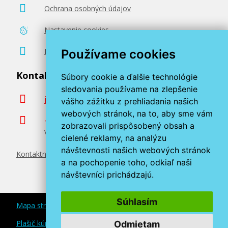
Ochrana osobných údajov
Nastavenie cookies
Poradenstvo zadarmo
Používame cookies
Kontaktujte nás
Súbory cookie a ďalšie technológie
sledovania používame na zlepšenie
info@miroluk.sk
vášho zážitku z prehliadania našich
webových stránok, na to, aby sme vám
+420 377 222 313
zobrazovali prispôsobený obsah a
Volajte v pracovné dni od 8. do 17. hod.
cielené reklamy, na analýzu
návštevnosti našich webových stránok
Kontaktné údaje
a na pochopenie toho, odkiaľ naši
návštevníci prichádzajú.
Súhlasím
Mapa stránok
Plašič kún a myší
Odmietam