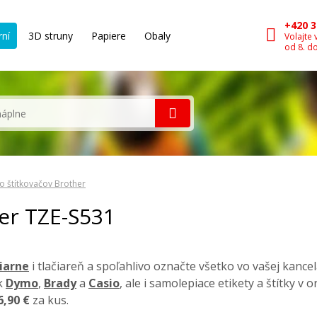
+420 3
rní
3D struny
Papiere
Obaly
Volajte 
od 8. d
o štítkovačov Brother
her TZE-S531
čiarne
i tlačiareň a spoľahlivo označte všetko vo vašej kancel
k
Dymo
,
Brady
a
Casio
, ale i samolepiace etikety a štítky v
6,90 €
za kus.