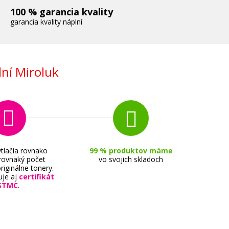
100 % garancia kvality
garancia kvality náplní
ní Miroluk
tlačia rovnako
99 % produktov máme
 rovnaký počet
vo svojich skladoch
riginálne tonery.
uje aj
certifikát
STMC
.