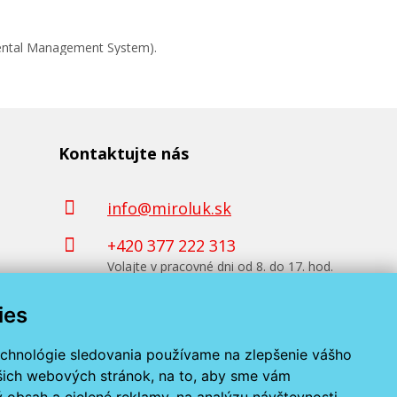
mental Management System).
Kontaktujte nás
info@miroluk.sk
+420 377 222 313
Volajte v pracovné dni od 8. do 17. hod.
ies
Kontaktné údaje
echnológie sledovania používame na zlepšenie vášho
ašich webových stránok, na to, aby sme vám
 obsah a cielené reklamy, na analýzu návštevnosti