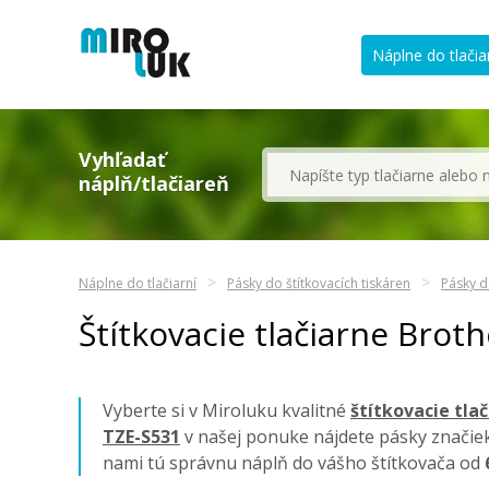
Náplne do tlačia
Vyhľadať
náplň/tlačiareň
Náplne do tlačiarní
Pásky do štítkovacích tiskáren
Pásky d
Štítkovacie tlačiarne Brot
Vyberte si v Miroluku kvalitné
štítkovacie tla
TZE-S531
v našej ponuke nájdete pásky značie
nami tú správnu náplň do vášho štítkovača od