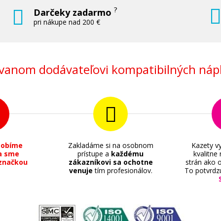
?
Darčeky zadarmo
pri nákupe nad 200 €
anom dodávateľovi kompatibilných nápl
sobíme
Zakladáme si na osobnom
Kazety vy
a sme
prístupe a
každému
kvalitne
značkou
zákazníkovi sa ochotne
strán ako o
venuje
tím profesionálov.
To potvrdz