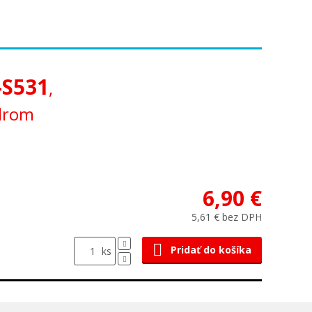
-S531
,
odrom
6,90 €
5,61 € bez DPH
Pridať do košíka
ks