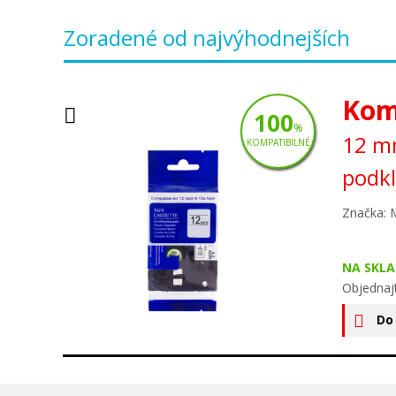
Zoradené od najvýhodnejších
Kom
100
%
12 mm
KOMPATIBILNÉ
podk
Značka: 
NA SKLA
Objednaj
Do