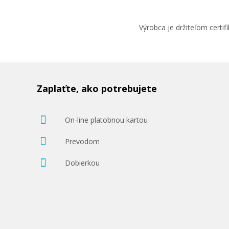
Výrobca je držiteľom cert
Zaplaťte, ako potrebujete
On-line platobnou kartou
Prevodom
Dobierkou