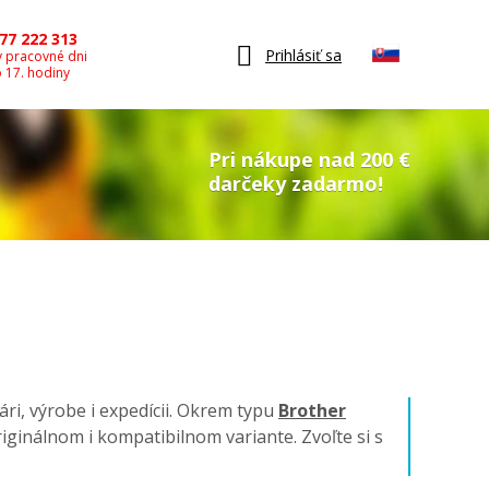
77 222 313
Prihlásiť sa
v pracovné dni
o 17. hodiny
Pri nákupe nad 200 €
darčeky zadarmo!
ári, výrobe i expedícii. Okrem typu
Brother
 originálnom i kompatibilnom variante. Zvoľte si s