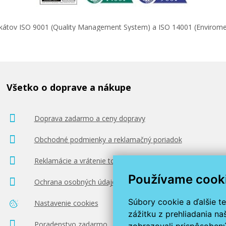
ifikátov ISO 9001 (Quality Management System) a ISO 14001 (Enviro
Všetko o doprave a nákupe
Doprava zadarmo a ceny dopravy
Obchodné podmienky a reklamačný poriadok
Reklamácie a vrátenie tovaru
Používame cook
Ochrana osobných údajov
Súbory cookie a ďalšie t
Nastavenie cookies
zážitku z prehliadania n
Poradenstvo zadarmo
zobrazovali prispôsobený