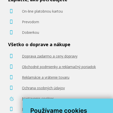
On-line platobnou kartou
Prevodom
Dobierkou
Všetko o doprave a nákupe
Doprava zadarmo a ceny dopravy
Obchodné podmienky a reklamačný poriadok
Reklamácie a vrátenie tovaru
Ochrana osobných údajov
Nastavenie cookies
Poradenstvo zadarmo
Používame cookies