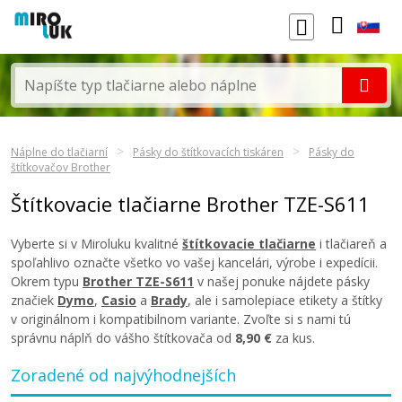
Náplne do tlačiarní
Pásky do štítkovacích tiskáren
Pásky do
štítkovačov Brother
Štítkovacie tlačiarne Brother TZE-S611
Vyberte si v Miroluku kvalitné
štítkovacie tlačiarne
i tlačiareň a
spoľahlivo označte všetko vo vašej kancelári, výrobe i expedícii.
Okrem typu
Brother TZE-S611
v našej ponuke nájdete pásky
značiek
Dymo
,
Casio
a
Brady
, ale i samolepiace etikety a štítky
v originálnom i kompatibilnom variante. Zvoľte si s nami tú
správnu náplň do vášho štítkovača od
8,90 €
za kus.
Zoradené od najvýhodnejších