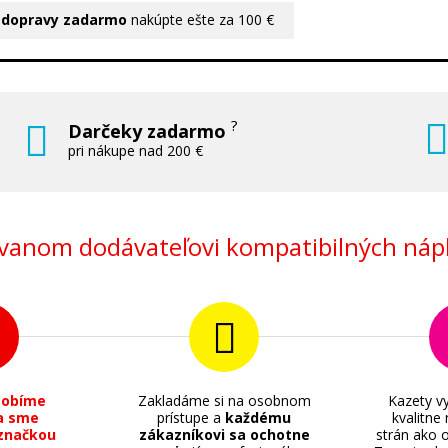
 dopravy zadarmo
nakúpte ešte za 100 €
?
Darčeky zadarmo
pri nákupe nad 200 €
anom dodávateľovi kompatibilných nápl
sobíme
Zakladáme si na osobnom
Kazety vy
a sme
prístupe a
každému
kvalitne
značkou
zákazníkovi sa ochotne
strán ako o