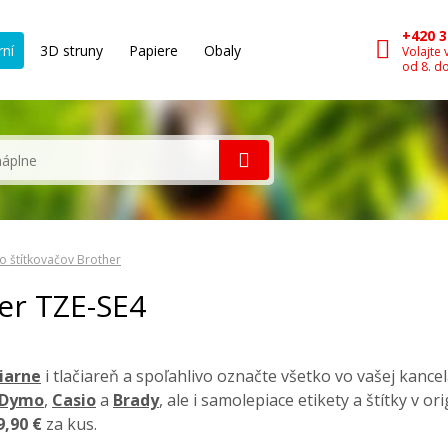
+420 3
rní
3D struny
Papiere
Obaly
Volajte 
od 8. d
o štítkovačov Brother
her TZE-SE4
čiarne
i tlačiareň a spoľahlivo označte všetko vo vašej kancel
Dymo
,
Casio
a
Brady
, ale i samolepiace etikety a štítky v o
9,90 €
za kus.