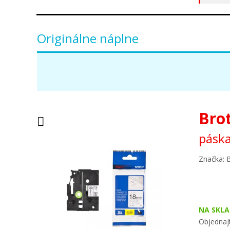
Originálne náplne
Bro
páska
Značka: 
NA SKLA
Objednajt