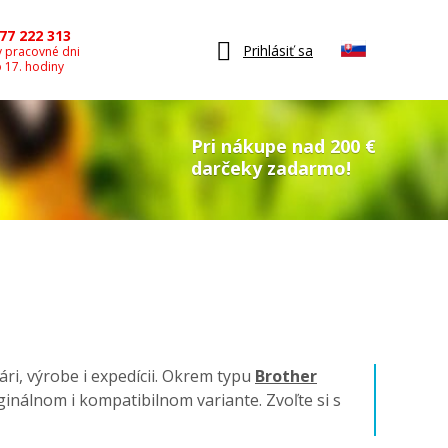
77 222 313
Prihlásiť sa
v pracovné dni
o 17. hodiny
Pri nákupe nad 200 €
darčeky zadarmo!
ári, výrobe i expedícii. Okrem typu
Brother
riginálnom i kompatibilnom variante. Zvoľte si s