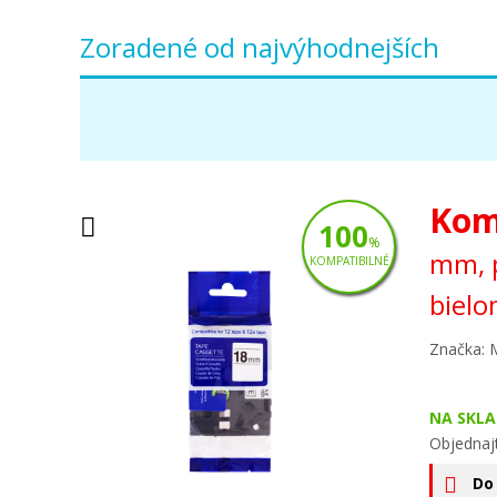
Zoradené od najvýhodnejších
Kom
100
%
mm, p
KOMPATIBILNÉ
bielo
Značka: 
NA SKLA
Objednajt
Do