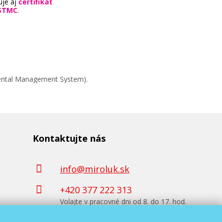
uje aj
certifikát
STMC
.
mental Management System).
Kontaktujte nás
info@miroluk.sk
+420 377 222 313
Volajte v pracovné dni od 8. do 17. hod.