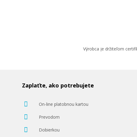
Výrobca je držiteľom cert
Zaplaťte, ako potrebujete
On-line platobnou kartou
Prevodom
Dobierkou