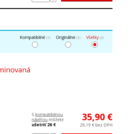
Kompatibilné
Originálne
Všetky
(1)
(1)
(2)
aminovaná
35,90 €
S
kompatibilnou
náplňou
môžete
ušetriť 26 €
29,19 € bez DPH