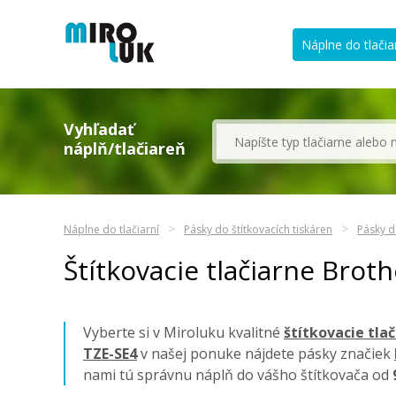
Náplne do tlačia
Vyhľadať
náplň/tlačiareň
Náplne do tlačiarní
Pásky do štítkovacích tiskáren
Pásky d
Štítkovacie tlačiarne Brot
Vyberte si v Miroluku kvalitné
štítkovacie tla
TZE-SE4
v našej ponuke nájdete pásky značiek
nami tú správnu náplň do vášho štítkovača od