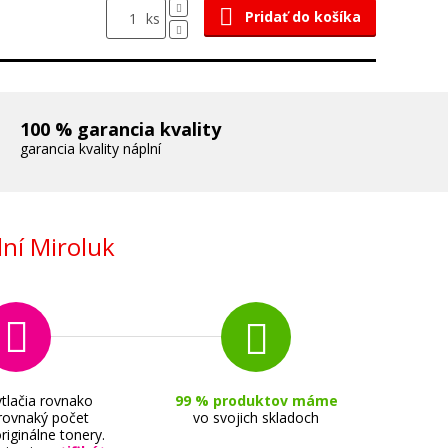
Pridať do košíka
ks
100 % garancia kvality
garancia kvality náplní
ní Miroluk
tlačia rovnako
99 % produktov máme
 rovnaký počet
vo svojich skladoch
riginálne tonery.