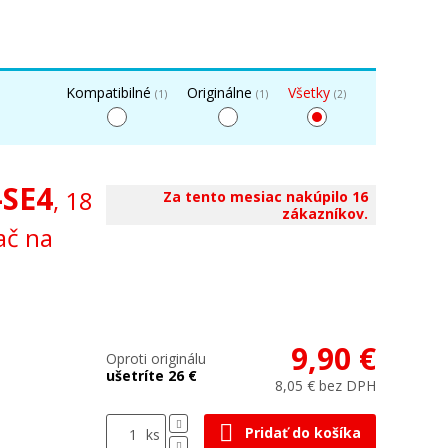
Kompatibilné
Originálne
Všetky
(1)
(1)
(2)
-SE4
, 18
Za tento mesiac nakúpilo 16
zákazníkov.
ač na
9,90 €
Oproti originálu
ušetríte 26 €
8,05 € bez DPH
Pridať do košíka
ks