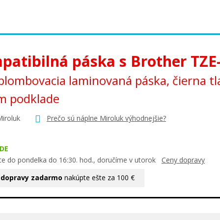
patibilná páska s Brother TZE
lombovacia laminovaná páska, čierna tl
m podklade
Miroluk
Prečo sú náplne Miroluk výhodnejšie?
DE
te do pondelka do 16:30. hod., doručíme v utorok
Ceny dopravy
 dopravy zadarmo
nakúpte ešte za 100 €