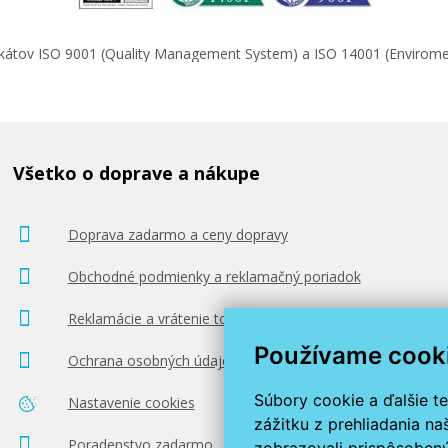
ifikátov ISO 9001 (Quality Management System) a ISO 14001 (Enviro
Všetko o doprave a nákupe
Doprava zadarmo a ceny dopravy
Obchodné podmienky a reklamačný poriadok
Reklamácie a vrátenie tovaru
Používame cook
Ochrana osobných údajov
Súbory cookie a ďalšie t
Nastavenie cookies
zážitku z prehliadania n
Poradenstvo zadarmo
zobrazovali prispôsobený