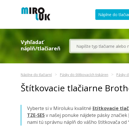
Náplne do tlačia
Vyhľadať
náplň/tlačiareň
Náplne do tlačiarní
Pásky do štítkovacích tiskáren
Pásky d
Štítkovacie tlačiarne Brot
Vyberte si v Miroluku kvalitné
štítkovacie tla
TZE-SE5
v našej ponuke nájdete pásky značiek
nami tú správnu náplň do vášho štítkovača od