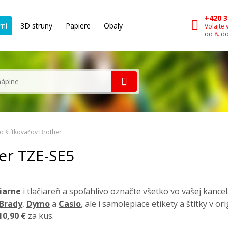
+420 3
rní
3D struny
Papiere
Obaly
Volajte 
od 8. d
o štítkovačov Brother
her TZE-SE5
čiarne
i tlačiareň a spoľahlivo označte všetko vo vašej kancel
Brady
,
Dymo
a
Casio
, ale i samolepiace etikety a štítky v o
10,90 €
za kus.