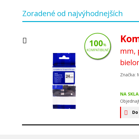
Zoradené od najvýhodnejších
Kom
100
%
mm, p
KOMPATIBILNÉ
bielo
Značka: 
NA SKLA
Objednaj
Do