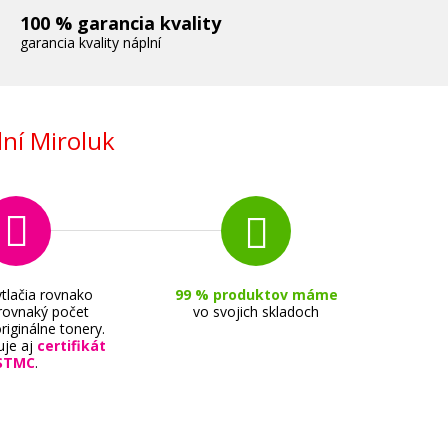
100 % garancia kvality
garancia kvality náplní
ní Miroluk
tlačia rovnako
99 % produktov máme
 rovnaký počet
vo svojich skladoch
riginálne tonery.
uje aj
certifikát
STMC
.