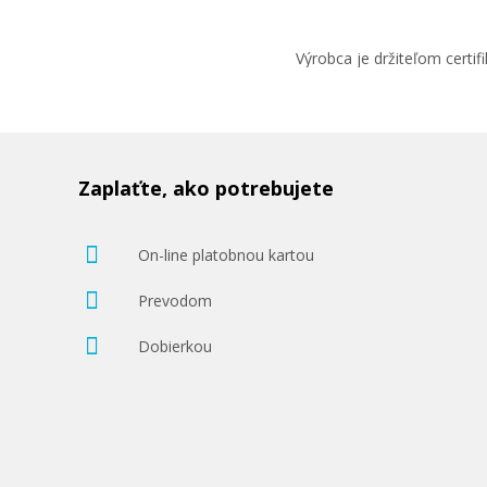
Výrobca je držiteľom cert
Zaplaťte, ako potrebujete
On-line platobnou kartou
Prevodom
Dobierkou