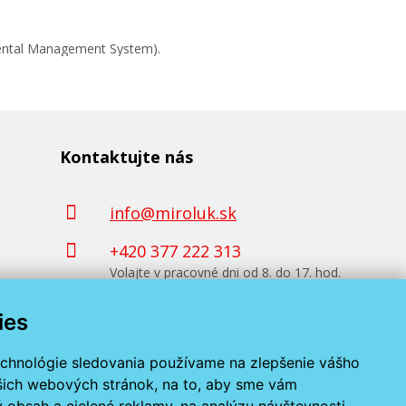
mental Management System).
Kontaktujte nás
info@miroluk.sk
+420 377 222 313
Volajte v pracovné dni od 8. do 17. hod.
ies
Kontaktné údaje
echnológie sledovania používame na zlepšenie vášho
ašich webových stránok, na to, aby sme vám
 obsah a cielené reklamy, na analýzu návštevnosti