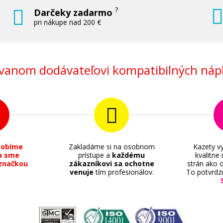
?
Darčeky zadarmo
pri nákupe nad 200 €
anom dodávateľovi kompatibilných nápl
sobíme
Zakladáme si na osobnom
Kazety vy
a sme
prístupe a
každému
kvalitne
značkou
zákazníkovi sa ochotne
strán ako o
venuje
tím profesionálov.
To potvrdz