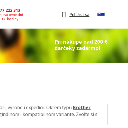
77 222 313
Prihlásiť sa
v pracovné dni
o 17. hodiny
Pri nákupe nad 200 €
darčeky zadarmo!
ári, výrobe i expedícii. Okrem typu
Brother
riginálnom i kompatibilnom variante. Zvoľte si s