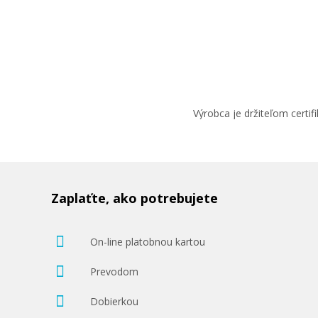
Výrobca je držiteľom cert
Zaplaťte, ako potrebujete
On-line platobnou kartou
Prevodom
Dobierkou