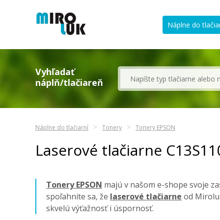
Náplne do tlačia
Vyhľadať
náplň/tlačiareň
Náplne do tlačiarní
Tonery
Tonery EPSON
Laserové tlačiarne C13S1
Tonery EPSON
majú v našom e-shope svoje zas
spoľahnite sa, že
laserové tlačiarne
od Mirolu
skvelú výťažnosť i úspornosť.