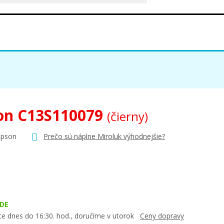
on C13S110079
(čierny)
Epson
Prečo sú náplne Miroluk výhodnejšie?
DE
te dnes do 16:30. hod., doručíme v utorok
Ceny dopravy