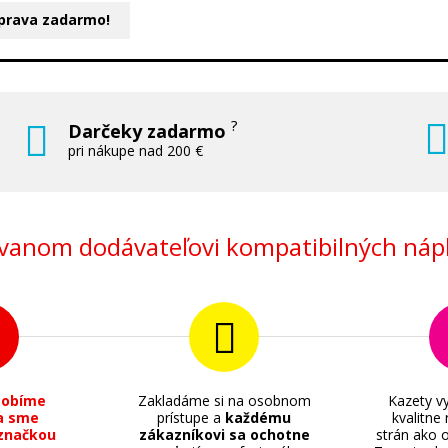
prava zadarmo!
?
Darčeky zadarmo
pri nákupe nad 200 €
anom dodávateľovi kompatibilných nápl
sobíme
Zakladáme si na osobnom
Kazety vy
a sme
prístupe a
každému
kvalitne
značkou
zákazníkovi sa ochotne
strán ako o