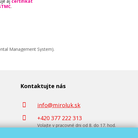
uje aj
certifikát
STMC
.
mental Management System).
Kontaktujte nás
info@miroluk.sk
+420 377 222 313
Volajte v pracovné dni od 8. do 17. hod.