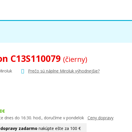
on C13S110079
(čierny)
Miroluk
Prečo sú náplne Miroluk výhodnejšie?
DE
te dnes do 16:30. hod., doručíme v pondelok
Ceny dopravy
 dopravy zadarmo
nakúpte ešte za 100 €