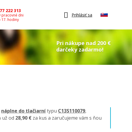
77 222 313
Prihlásiť sa
v pracovné dni
o 17. hodiny
Pri nákupe nad 200 €
darčeky zadarmo!
é
náplne do tlačiarní
typu
C13S110079
,
ň už od
28,90 €
za kus a zaručujeme vám s ňou