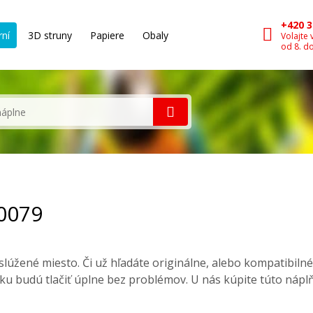
+420 3
rní
3D struny
Papiere
Obaly
Volajte 
od 8. d
10079
lúžené miesto. Či už hľadáte originálne, alebo kompatibiln
ku budú tlačiť úplne bez problémov. U nás kúpite túto nápl