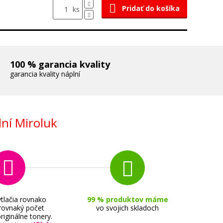
Pridať do košíka
ks
100 % garancia kvality
garancia kvality náplní
ní Miroluk
tlačia rovnako
99 % produktov máme
 rovnaký počet
vo svojich skladoch
riginálne tonery.