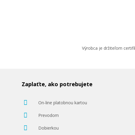
Výrobca je držiteľom cert
Zaplaťte, ako potrebujete
On-line platobnou kartou
Prevodom
Dobierkou