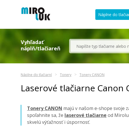
Náplne do tlačia
Vyhľadať
náplň/tlačiareň
Náplne do tlačiarní
Tonery
Tonery CANON
Laserové tlačiarne Canon 
Tonery CANON
majú v našom e-shope svoje za
spoľahnite sa, že
laserové tlačiarne
od Mirolu
skvelú výťažnosť i úspornosť.