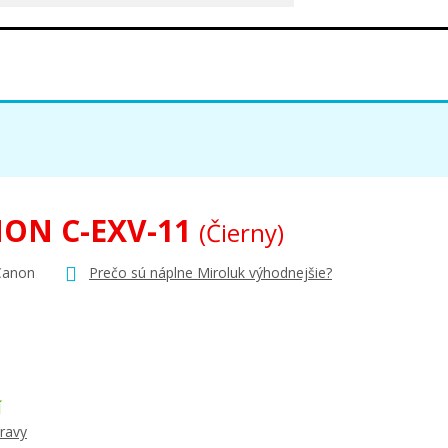
ON C-EXV-11
(Čierny)
Canon
Prečo sú náplne Miroluk výhodnejšie?
Í
ravy