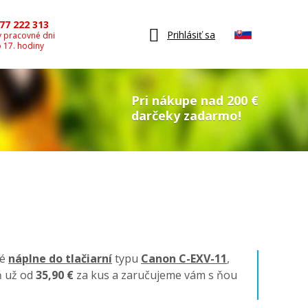
77 222 313
Prihlásiť sa
v pracovné dni
o 17. hodiny
Pri nákupe nad 200 €
darčeky zadarmo!
né
náplne do tlačiarní
typu
Canon C-EXV-11
,
ň už od
35,90 €
za kus a zaručujeme vám s ňou