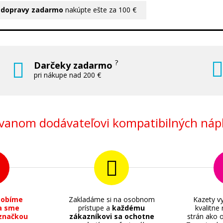
 dopravy zadarmo
nakúpte ešte za 100 €
?
Darčeky zadarmo
pri nákupe nad 200 €
anom dodávateľovi kompatibilných nápl
sobíme
Zakladáme si na osobnom
Kazety vy
a sme
prístupe a
každému
kvalitne
značkou
zákazníkovi sa ochotne
strán ako o