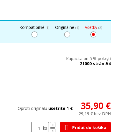
Kompatibilné
Originálne
Všetky
(1)
(1)
(2)
Kapacita pri 5 % pokrytí
21000 strán A4
35,90 €
Oproti originálu
ušetríte 1 €
29,19 € bez DPH
Pridať do košíka
ks