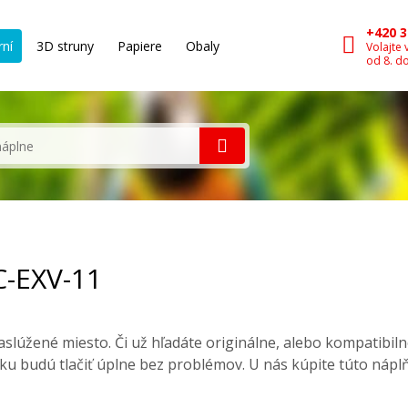
+420 3
rní
3D struny
Papiere
Obaly
Volajte 
od 8. d
C-EXV-11
slúžené miesto. Či už hľadáte originálne, alebo kompatibil
ku budú tlačiť úplne bez problémov. U nás kúpite túto nápl