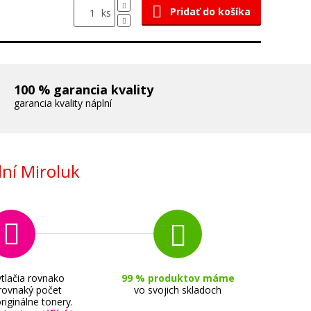
Pridať do košíka
ks
100 % garancia kvality
garancia kvality náplní
ní Miroluk
tlačia rovnako
99 % produktov máme
 rovnaký počet
vo svojich skladoch
riginálne tonery.