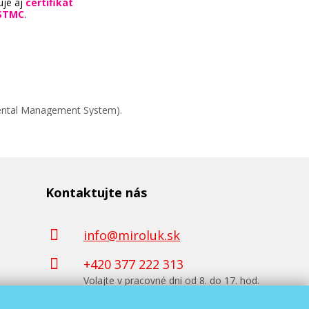
uje aj
certifikát
STMC
.
mental Management System).
Kontaktujte nás
info@miroluk.sk
+420 377 222 313
Volajte v pracovné dni od 8. do 17. hod.