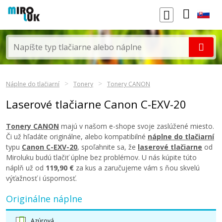
Náplne do tlačiarní
Tonery
Tonery CANON
Laserové tlačiarne Canon C-EXV-20
Tonery CANON
majú v našom e-shope svoje zaslúžené miesto.
Či už hľadáte originálne, alebo kompatibilné
náplne do tlačiarní
typu
Canon C-EXV-20
, spoľahnite sa, že
laserové tlačiarne
od
Miroluku budú tlačiť úplne bez problémov. U nás kúpite túto
náplň už od
119,90 €
za kus a zaručujeme vám s ňou skvelú
výťažnosť i úspornosť.
Originálne náplne
Azúrová