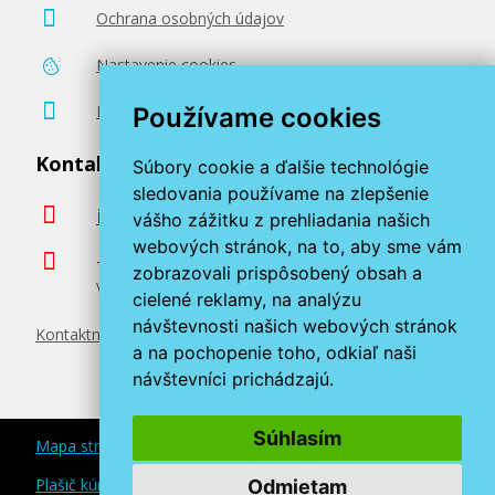
Ochrana osobných údajov
Nastavenie cookies
Poradenstvo zadarmo
Používame cookies
Kontaktujte nás
Súbory cookie a ďalšie technológie
sledovania používame na zlepšenie
info@miroluk.sk
vášho zážitku z prehliadania našich
webových stránok, na to, aby sme vám
+420 377 222 313
zobrazovali prispôsobený obsah a
Volajte v pracovné dni od 8. do 17. hod.
cielené reklamy, na analýzu
návštevnosti našich webových stránok
Kontaktné údaje
a na pochopenie toho, odkiaľ naši
návštevníci prichádzajú.
Súhlasím
Mapa stránok
Plašič kún a myší
Odmietam