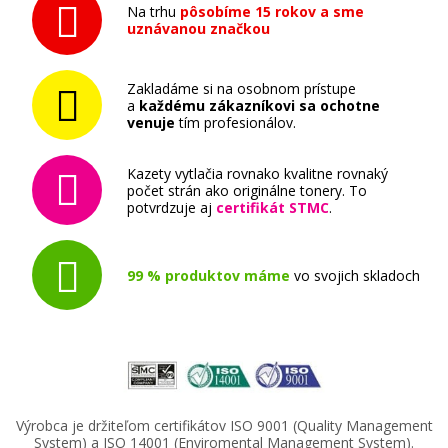
Na trhu
pôsobíme 15 rokov a sme
uznávanou značkou
Zakladáme si na osobnom prístupe
a
každému zákazníkovi sa ochotne
venuje
tím profesionálov.
Kazety vytlačia rovnako kvalitne rovnaký
počet strán ako originálne tonery. To
potvrdzuje aj
certifikát STMC
.
99 % produktov máme
vo svojich skladoch
Výrobca je držiteľom certifikátov ISO 9001 (Quality Management
System) a ISO 14001 (Enviromental Management System).