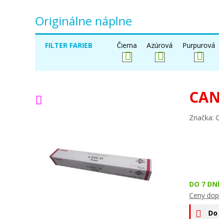
Originálne náplne
FILTER FARIEB
Čierna
Azúrová
Purpurová
CAN
Značka: 
DO 7 DN
Ceny dop
Do