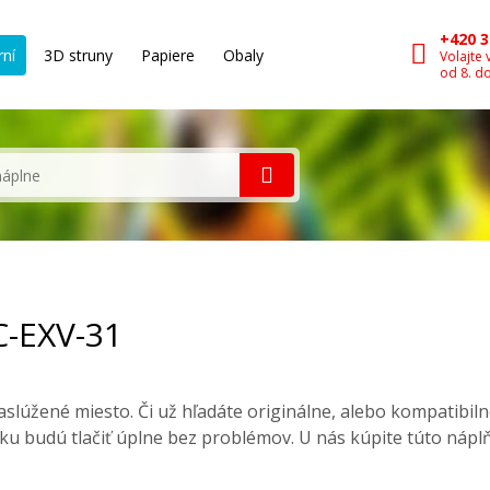
+420 3
rní
3D struny
Papiere
Obaly
Volajte 
od 8. d
C-EXV-31
slúžené miesto. Či už hľadáte originálne, alebo kompatibil
ku budú tlačiť úplne bez problémov. U nás kúpite túto nápl