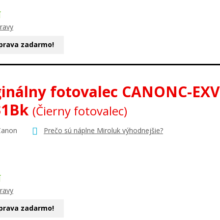
Í
ravy
prava zadarmo!
ginálny fotovalec CANONC-EXV
31Bk
(Čierny fotovalec)
Canon
Prečo sú náplne Miroluk výhodnejšie?
Í
ravy
prava zadarmo!