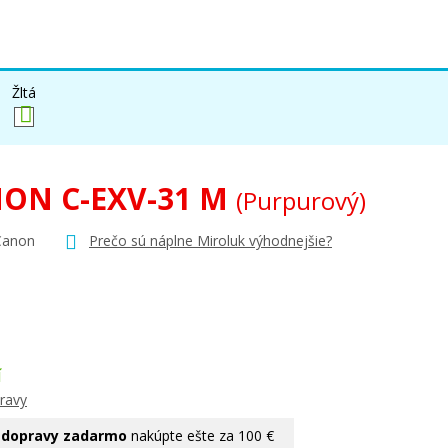
Žltá
ON C-EXV-31 M
(Purpurový)
Canon
Prečo sú náplne Miroluk výhodnejšie?
Í
ravy
 dopravy zadarmo
nakúpte ešte za 100 €