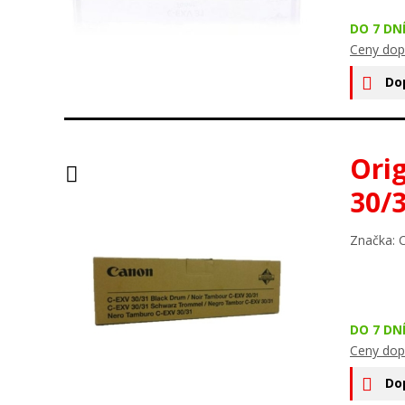
DO 7 DN
Ceny dop
Do
Ori
30/
Značka: 
DO 7 DN
Ceny dop
Do