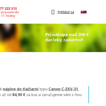
77 222 313
Prihlásiť sa
v pracovné dni
o 17. hodiny
Pri nákupe nad 200 €
darčeky zadarmo!
né
náplne do tlačiarní
typu
Canon C-EXV-31
,
ň už od
84,90 €
za kus a zaručujeme vám s ňou