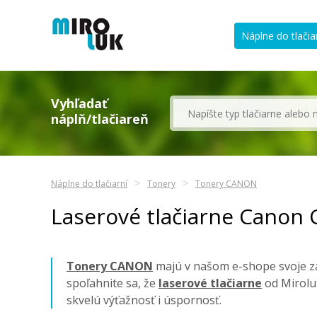
Náplne do tlačia
Vyhľadať
náplň/tlačiareň
Náplne do tlačiarní
Tonery
Tonery CANON
Laserové tlačiarne Canon 
Tonery CANON
majú v našom e-shope svoje za
spoľahnite sa, že
laserové tlačiarne
od Mirolu
skvelú výťažnosť i úspornosť.