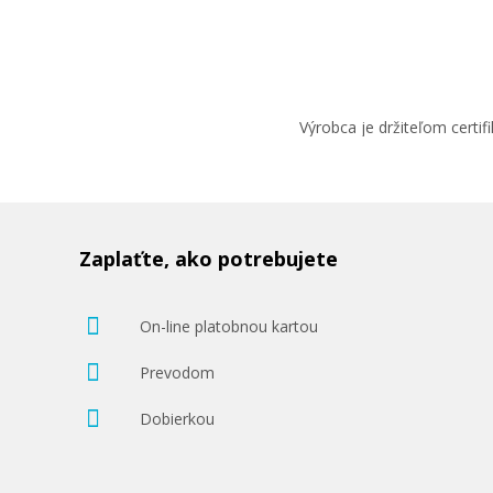
Výrobca je držiteľom cert
Zaplaťte, ako potrebujete
On-line platobnou kartou
Prevodom
Dobierkou