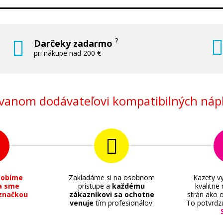
?
Darčeky zadarmo
pri nákupe nad 200 €
anom dodávateľovi kompatibilných nápl
sobíme
Zakladáme si na osobnom
Kazety vy
a sme
prístupe a
každému
kvalitne
značkou
zákazníkovi sa ochotne
strán ako o
venuje
tím profesionálov.
To potvrdz