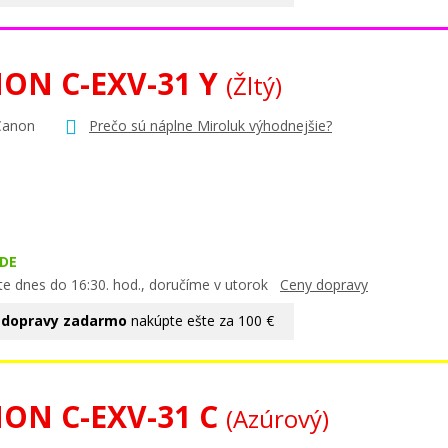
ON C-EXV-31 Y
(Žltý)
Canon
Prečo sú náplne Miroluk výhodnejšie?
DE
te dnes do 16:30. hod., doručíme v utorok
Ceny dopravy
 dopravy zadarmo
nakúpte ešte za 100 €
ON C-EXV-31 C
(Azúrový)