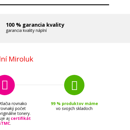
100 % garancia kvality
garancia kvality náplní
ní Miroluk
tlačia rovnako
99 % produktov máme
 rovnaký počet
vo svojich skladoch
riginálne tonery.
uje aj
certifikát
STMC
.