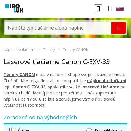
Náplne do tlačiarní
Tonery
Tonery CANON
Laserové tlačiarne Canon C-EXV-33
Tonery CANON
majú v našom e-shope svoje zaslúžené miesto.
Či už hľadáte originálne, alebo kompatibilné
náplne do tlačiarní
typu
Canon C-EXV-33
, spoľahnite sa, že
laserové tlačiarne
od
Miroluku budú tlačiť úplne bez problémov. U nás kúpite túto
náplň už od
17,90 €
za kus a zaručujeme vám s ňou skvelú
výťažnosť i úspornosť.
Zoradené od najvýhodnejších
Čierna
Kompatibilné
(1)