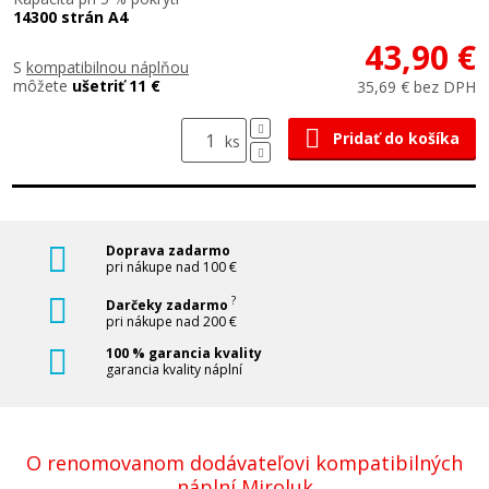
14300 strán A4
43,90 €
S
kompatibilnou náplňou
môžete
ušetriť 11 €
35,69 € bez DPH
Pridať do košíka
ks
Doprava zadarmo
pri nákupe nad 100 €
?
Darčeky zadarmo
pri nákupe nad 200 €
100 % garancia kvality
garancia kvality náplní
O renomovanom dodávateľovi kompatibilných
náplní Miroluk