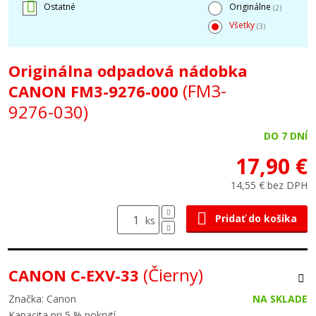
Ostatné
Originálne
(2)
Všetky
(3)
Originálna odpadová nádobka
(FM3-
CANON FM3-9276-000
9276-030)
DO 7 DNÍ
17,90 €
14,55 € bez DPH
Pridať do košíka
ks
(Čierny)
CANON C-EXV-33
Značka: Canon
NA SKLADE
Kapacita pri 5 % pokrytí