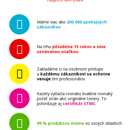
Máme viac ako
200 000 spokojných
zákazníkov
Na trhu
pôsobíme 15 rokov a sme
uznávanou značkou
Zakladáme si na osobnom prístupe
a
každému zákazníkovi sa ochotne
venuje
tím profesionálov.
Kazety vytlačia rovnako kvalitne rovnaký
počet strán ako originálne tonery. To
potvrdzuje aj
certifikát STMC
.
99 % produktov máme
vo svojich skladoch