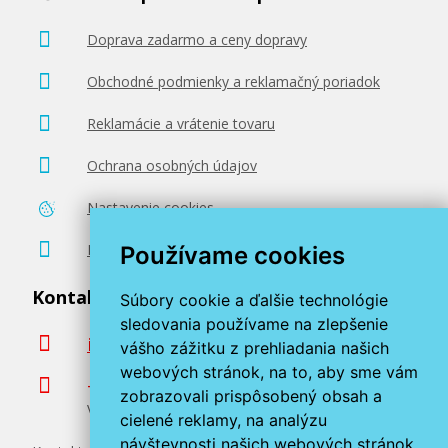
Doprava zadarmo a ceny dopravy
Obchodné podmienky a reklamačný poriadok
Reklamácie a vrátenie tovaru
Ochrana osobných údajov
Nastavenie cookies
Poradenstvo zadarmo
Používame cookies
Kontaktujte nás
Súbory cookie a ďalšie technológie
sledovania používame na zlepšenie
info@miroluk.sk
vášho zážitku z prehliadania našich
webových stránok, na to, aby sme vám
+420 377 222 313
zobrazovali prispôsobený obsah a
Volajte v pracovné dni od 8. do 17. hod.
cielené reklamy, na analýzu
návštevnosti našich webových stránok