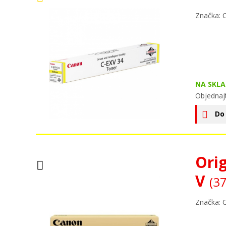
Značka: 
NA SKLA
Objednaj
Do
Ori
V
(3
Značka: 