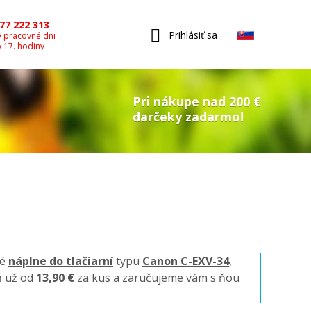
77 222 313
Prihlásiť sa
v pracovné dni
o 17. hodiny
Pri nákupe nad 200 €
darčeky zadarmo!
né
náplne do tlačiarní
typu
Canon C-EXV-34
,
ň už od
13,90 €
za kus a zaručujeme vám s ňou