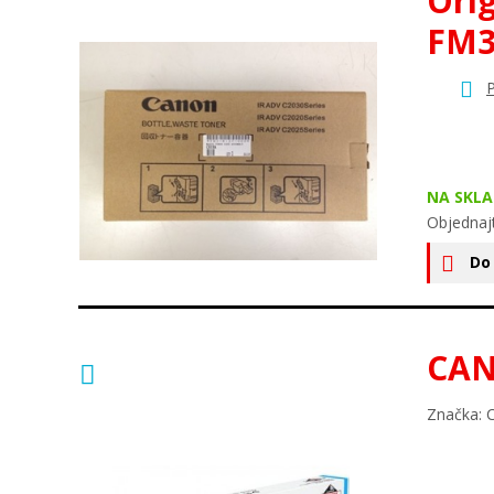
Ori
FM3
P
NA SKLA
Objednaj
Do
CAN
Značka: 