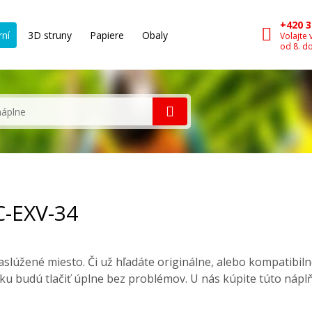
+420 3
rní
3D struny
Papiere
Obaly
Volajte 
od 8. d
C-EXV-34
slúžené miesto. Či už hľadáte originálne, alebo kompatibil
ku budú tlačiť úplne bez problémov. U nás kúpite túto nápl