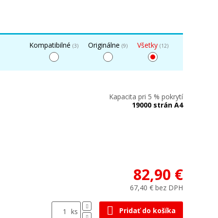
Kompatibilné
Originálne
Všetky
(3)
(9)
(12)
Kapacita pri 5 % pokrytí
19000 strán A4
82,90 €
67,40 € bez DPH
Pridať do košíka
ks