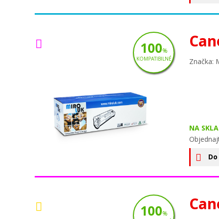
Can
100
%
KOMPATIBILNÉ
Značka: 
NA SKLA
Objednaj
Do
Can
100
%