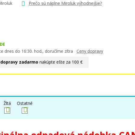
Miroluk
Prečo sú náplne Miroluk výhodnejšie?
DE
te dnes do 16:30. hod., doručíme zítra
Ceny dopravy
 dopravy zadarmo
nakúpte ešte za 100 €
Žltá
Ostatné