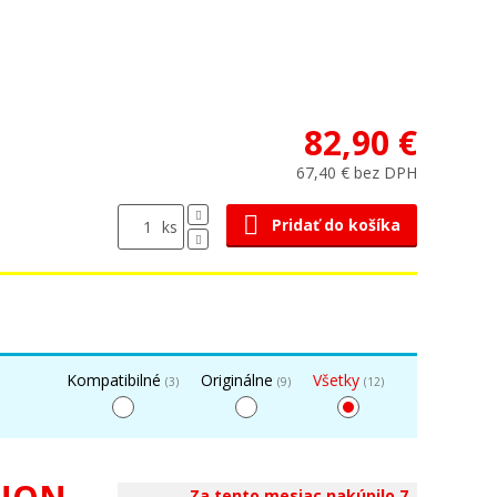
82,90 €
67,40 € bez DPH
Pridať do košíka
ks
Kompatibilné
Originálne
Všetky
(3)
(9)
(12)
Za tento mesiac nakúpilo 7