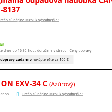
ginálna odpadová nádobka C
-8137
rečo sú náplne Miroluk výhodnejšie?
DE
te dnes do 16:30. hod., doručíme v stredu
Ceny dopravy
 dopravy zadarmo
nakúpte ešte za 100 €
ON EXV-34 C
(Azúrový)
Canon
Prečo sú náplne Miroluk výhodnejšie?