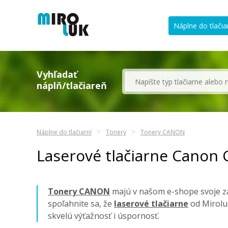
Náplne do tlačia
Vyhľadať
náplň/tlačiareň
Náplne do tlačiarní
Tonery
Tonery CANON
Laserové tlačiarne Canon 
Tonery CANON
majú v našom e-shope svoje za
spoľahnite sa, že
laserové tlačiarne
od Mirolu
skvelú výťažnosť i úspornosť.