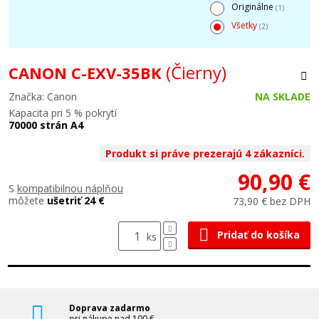
Originálne
(1)
Všetky
(2)
(Čierny)
CANON C-EXV-35BK
Značka: Canon
NA SKLADE
Kapacita pri 5 % pokrytí
70000 strán A4
Produkt si práve prezerajú 4 zákazníci.
90,90 €
S
kompatibilnou náplňou
môžete
ušetriť 24 €
73,90 € bez DPH
Pridať do košíka
ks
Doprava zadarmo
pri nákupe nad 100 €