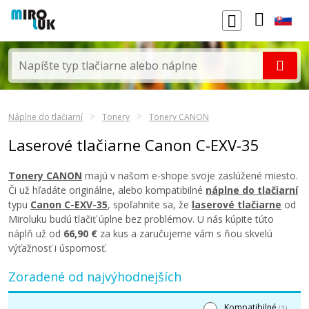
Náplne do tlačiarní
Tonery
Tonery CANON
Laserové tlačiarne Canon C-EXV-35
Tonery CANON
majú v našom e-shope svoje zaslúžené miesto.
Či už hľadáte originálne, alebo kompatibilné
náplne do tlačiarní
typu
Canon C-EXV-35
, spoľahnite sa, že
laserové tlačiarne
od
Miroluku budú tlačiť úplne bez problémov. U nás kúpite túto
náplň už od
66,90 €
za kus a zaručujeme vám s ňou skvelú
výťažnosť i úspornosť.
Zoradené od najvýhodnejších
Kompatibilné
(1)