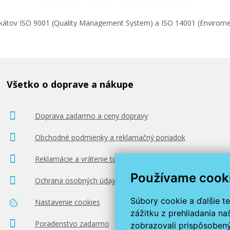
ifikátov ISO 9001 (Quality Management System) a ISO 14001 (Enviro
Všetko o doprave a nákupe
Doprava zadarmo a ceny dopravy
Obchodné podmienky a reklamačný poriadok
Reklamácie a vrátenie tovaru
Používame cook
Ochrana osobných údajov
Súbory cookie a ďalšie t
Nastavenie cookies
zážitku z prehliadania n
Poradenstvo zadarmo
zobrazovali prispôsobený