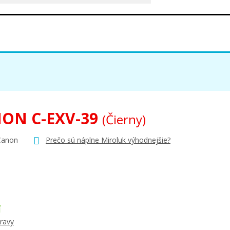
ON C-EXV-39
(Čierny)
Canon
Prečo sú náplne Miroluk výhodnejšie?
Í
ravy