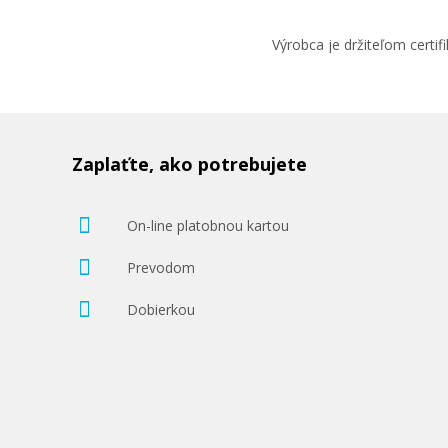
Výrobca je držiteľom cert
Zaplaťte, ako potrebujete
On-line platobnou kartou
Prevodom
Dobierkou