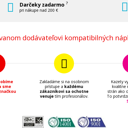
?
Darčeky zadarmo
pri nákupe nad 200 €
anom dodávateľovi kompatibilných nápl
sobíme
Zakladáme si na osobnom
Kazety vy
a sme
prístupe a
každému
kvalitne
značkou
zákazníkovi sa ochotne
strán ako o
venuje
tím profesionálov.
To potvrdz