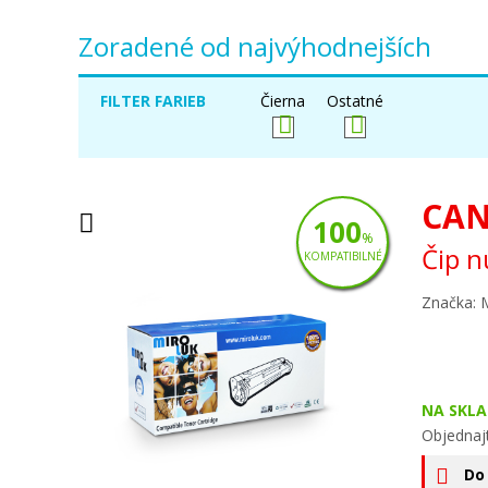
Zoradené od najvýhodnejších
FILTER FARIEB
Čierna
Ostatné
CAN
100
%
Čip n
KOMPATIBILNÉ
Značka: 
NA SKLA
Objednaj
Do