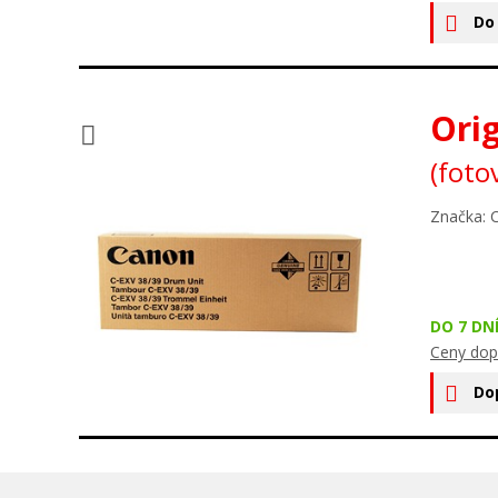
Do
Ori
(foto
Značka: 
DO 7 DN
Ceny dop
Do