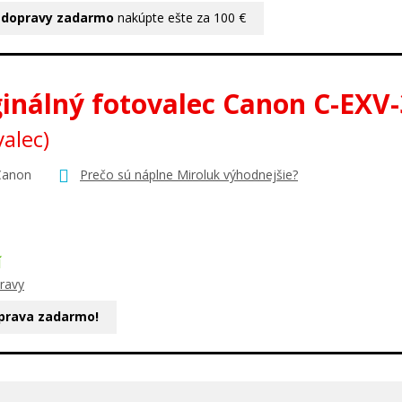
 dopravy zadarmo
nakúpte ešte za 100 €
ginálný fotovalec Canon C-EXV-
valec)
Canon
Prečo sú náplne Miroluk výhodnejšie?
Í
ravy
prava zadarmo!