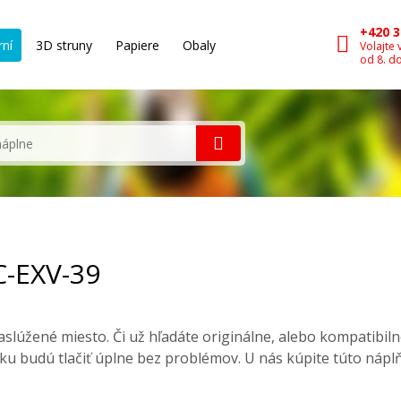
+420 3
rní
3D struny
Papiere
Obaly
Volajte 
od 8. d
C-EXV-39
slúžené miesto. Či už hľadáte originálne, alebo kompatibil
ku budú tlačiť úplne bez problémov. U nás kúpite túto nápl