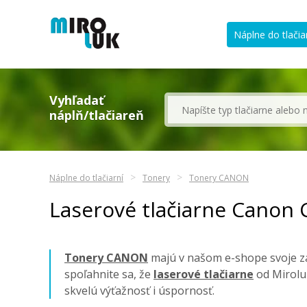
Náplne do tlačia
Vyhľadať
náplň/tlačiareň
Náplne do tlačiarní
Tonery
Tonery CANON
Laserové tlačiarne Canon 
Tonery CANON
majú v našom e-shope svoje za
spoľahnite sa, že
laserové tlačiarne
od Mirolu
skvelú výťažnosť i úspornosť.