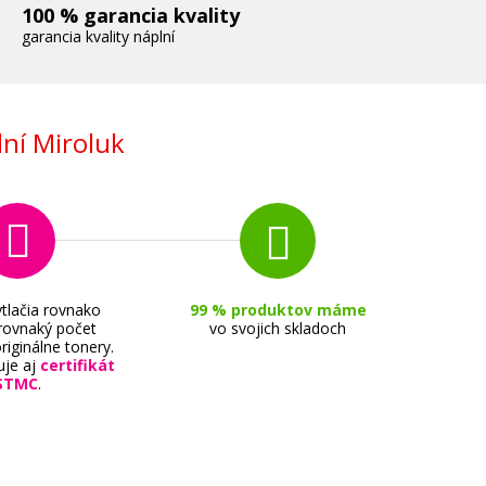
100 % garancia kvality
garancia kvality náplní
ní Miroluk
tlačia rovnako
99 % produktov máme
 rovnaký počet
vo svojich skladoch
riginálne tonery.
uje aj
certifikát
STMC
.