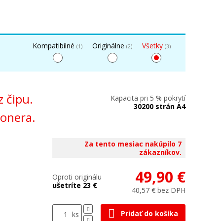
Kompatibilné
Originálne
Všetky
(1)
(2)
(3)
z čipu.
Kapacita pri 5 % pokrytí
30200 strán A4
tonera.
Za tento mesiac nakúpilo 7
zákazníkov.
49,90 €
Oproti originálu
ušetríte 23 €
40,57 € bez DPH
Pridať do košíka
ks