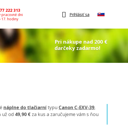
77 222 313
Prihlásiť sa
v pracovné dni
o 17. hodiny
Pri nákupe nad 200 €
darčeky zadarmo!
né
náplne do tlačiarní
typu
Canon C-EXV-39
,
ň už od
49,90 €
za kus a zaručujeme vám s ňou