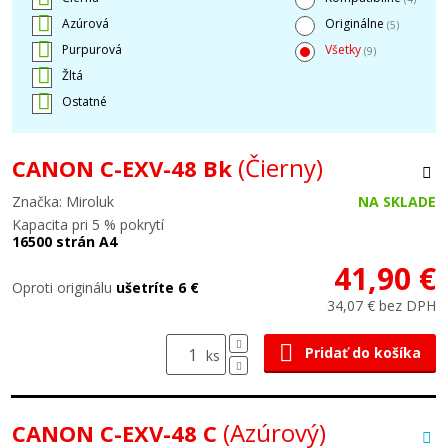
Azúrová
Originálne
(5)
Purpurová
Všetky
(9)
Žltá
Ostatné
(Čierny)
CANON C-EXV-48 Bk
Značka: Miroluk
NA SKLADE
Kapacita pri 5 % pokrytí
16500 strán A4
41,90 €
Oproti originálu
ušetríte 6 €
34,07 € bez DPH
Pridať do košíka
ks
(Azúrový)
CANON C-EXV-48 C