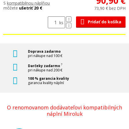
90,90 €
S
kompatibilnou náplňou
môžete
ušetriť 20 €
73,90 € bez DPH
Pridať do košíka
ks
Doprava zadarmo
pri nákupe nad 100 €
?
Darčeky zadarmo
pri nákupe nad 200 €
100 % garancia kvality
garancia kvality náplní
O renomovanom dodávateľovi kompatibilných
náplní Miroluk