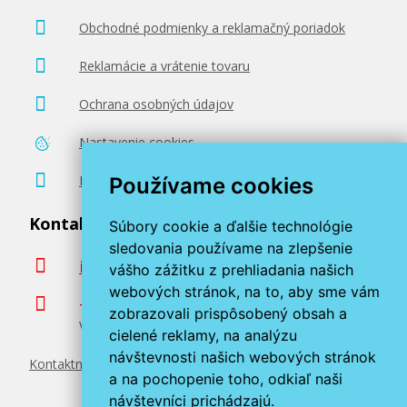
Obchodné podmienky a reklamačný poriadok
Reklamácie a vrátenie tovaru
Ochrana osobných údajov
Nastavenie cookies
Poradenstvo zadarmo
Používame cookies
Kontaktujte nás
Súbory cookie a ďalšie technológie
sledovania používame na zlepšenie
info@miroluk.sk
vášho zážitku z prehliadania našich
webových stránok, na to, aby sme vám
+420 377 222 313
zobrazovali prispôsobený obsah a
Volajte v pracovné dni od 8. do 17. hod.
cielené reklamy, na analýzu
návštevnosti našich webových stránok
Kontaktné údaje
a na pochopenie toho, odkiaľ naši
návštevníci prichádzajú.