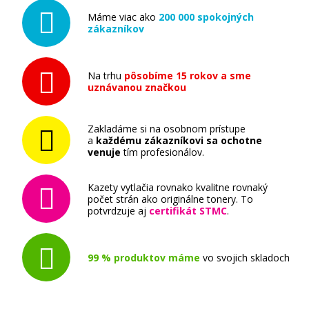
Máme viac ako
200 000 spokojných
zákazníkov
Na trhu
pôsobíme 15 rokov a sme
uznávanou značkou
Zakladáme si na osobnom prístupe
a
každému zákazníkovi sa ochotne
venuje
tím profesionálov.
Kazety vytlačia rovnako kvalitne rovnaký
počet strán ako originálne tonery. To
potvrdzuje aj
certifikát STMC
.
99 % produktov máme
vo svojich skladoch