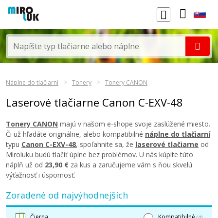
Náplne do tlačiarní
Tonery
Tonery CANON
Laserové tlačiarne Canon C-EXV-48
Tonery CANON
majú v našom e-shope svoje zaslúžené miesto.
Či už hľadáte originálne, alebo kompatibilné
náplne do tlačiarní
typu
Canon C-EXV-48
, spoľahnite sa, že
laserové tlačiarne
od
Miroluku budú tlačiť úplne bez problémov. U nás kúpite túto
náplň už od
23,90 €
za kus a zaručujeme vám s ňou skvelú
výťažnosť i úspornosť.
Zoradené od najvýhodnejších
Čierna
Kompatibilné
(4)