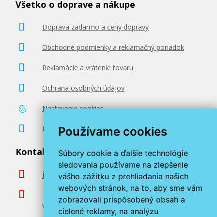
Všetko o doprave a nákupe
Doprava zadarmo a ceny dopravy
Obchodné podmienky a reklamačný poriadok
Reklamácie a vrátenie tovaru
Ochrana osobných údajov
Nastavenie cookies
Poradenstvo zadarmo
Používame cookies
Kontaktujte nás
Súbory cookie a ďalšie technológie
sledovania používame na zlepšenie
info@miroluk.sk
vášho zážitku z prehliadania našich
webových stránok, na to, aby sme vám
+420 377 222 313
zobrazovali prispôsobený obsah a
Volajte v pracovné dni od 8. do 17. hod.
cielené reklamy, na analýzu