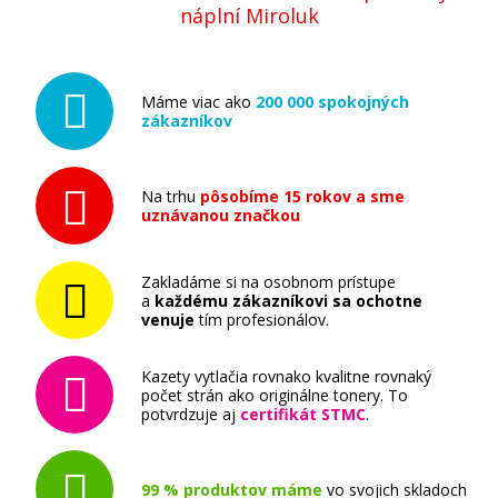
náplní Miroluk
Máme viac ako
200 000 spokojných
zákazníkov
Na trhu
pôsobíme 15 rokov a sme
uznávanou značkou
Zakladáme si na osobnom prístupe
a
každému zákazníkovi sa ochotne
venuje
tím profesionálov.
Kazety vytlačia rovnako kvalitne rovnaký
počet strán ako originálne tonery. To
potvrdzuje aj
certifikát STMC
.
99 % produktov máme
vo svojich skladoch