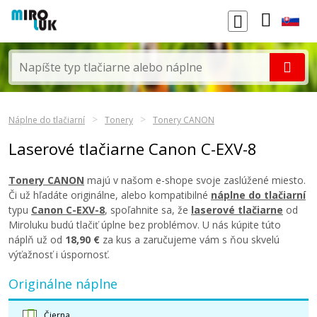
Náplne do tlačiarní
Tonery
Tonery CANON
Laserové tlačiarne Canon C-EXV-8
Tonery CANON
majú v našom e-shope svoje zaslúžené miesto.
Či už hľadáte originálne, alebo kompatibilné
náplne do tlačiarní
typu
Canon C-EXV-8
, spoľahnite sa, že
laserové tlačiarne
od
Miroluku budú tlačiť úplne bez problémov. U nás kúpite túto
náplň už od
18,90 €
za kus a zaručujeme vám s ňou skvelú
výťažnosť i úspornosť.
Originálne náplne
Čierna