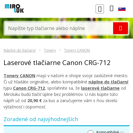
Náplne do tlačiarní
Tonery
Tonery CANON
Laserové tlačiarne Canon CRG-712
Tonery CANON
majú v našom e-shope svoje zaslúžené miesto.
Či už hľadáte originálne, alebo kompatibilné
náplne do tlačiarní
typu
Canon CRG-712
, spoľahnite sa, že
laserové tlačiarne
od
Miroluku budú tlačiť úplne bez problémov. U nás kúpite túto
náplň už od
20,90 €
za kus a zaručujeme vám s ňou skvelú
výťažnosť i úspornosť.
Zoradené od najvýhodnejších
Kompatibilné
(1)