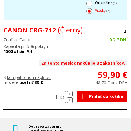
Originálne
(1)
Všetky
(2)
(Čierny)
CANON CRG-712
Značka: Canon
DO 7 DNÍ
Kapacita pri 5 % pokrytí
1500 strán A4
Za tento mesiac nakúpilo 8 zákazníkov.
59,90 €
S
kompatibilnou náplňou
môžete
ušetriť 39 €
48,70 € bez DPH
Pridať do košíka
ks
Doprava zadarmo
pri nákupe nad 100 €