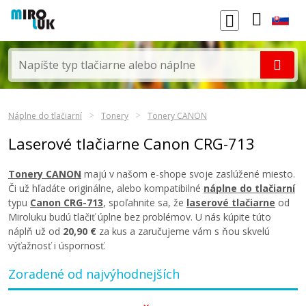
Náplne do tlačiarní
Tonery
Tonery CANON
Laserové tlačiarne Canon CRG-713
Tonery CANON
majú v našom e-shope svoje zaslúžené miesto.
Či už hľadáte originálne, alebo kompatibilné
náplne do tlačiarní
typu
Canon CRG-713
, spoľahnite sa, že
laserové tlačiarne
od
Miroluku budú tlačiť úplne bez problémov. U nás kúpite túto
náplň už od
20,90 €
za kus a zaručujeme vám s ňou skvelú
výťažnosť i úspornosť.
Zoradené od najvýhodnejších