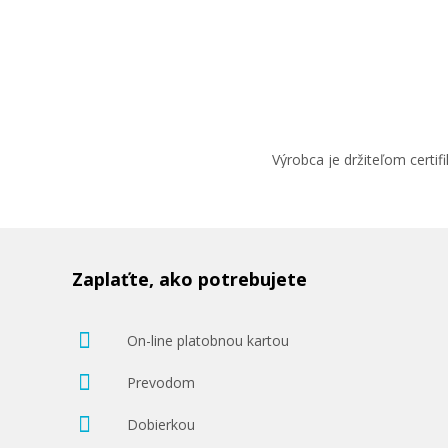
Výrobca je držiteľom cert
Zaplaťte, ako potrebujete
On-line platobnou kartou
Prevodom
Dobierkou