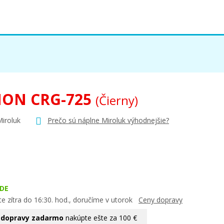
ON CRG-725
(Čierny)
Miroluk
Prečo sú náplne Miroluk výhodnejšie?
DE
e zítra do 16:30. hod., doručíme v utorok
Ceny dopravy
 dopravy zadarmo
nakúpte ešte za 100 €