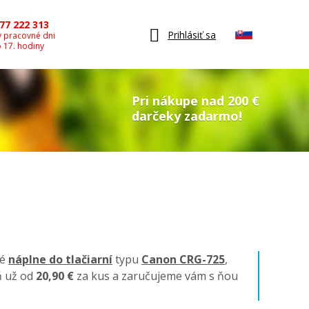
77 222 313
Prihlásiť sa
v pracovné dni
o 17. hodiny
Pri nákupe nad 200 €
darčeky zadarmo!
né
náplne do tlačiarní
typu
Canon CRG-725
,
ň už od
20,90 €
za kus a zaručujeme vám s ňou