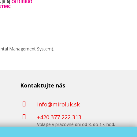
uje aj
certifikát
STMC
.
mental Management System).
Kontaktujte nás
info@miroluk.sk
+420 377 222 313
Volajte v pracovné dni od 8. do 17. hod.