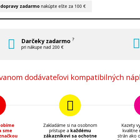
 dopravy zadarmo
nakúpte ešte za 100 €
?
Darčeky zadarmo
pri nákupe nad 200 €
anom dodávateľovi kompatibilných nápl
sobíme
Zakladáme si na osobnom
Kazety vy
a sme
prístupe a
každému
kvalitne
značkou
zákazníkovi sa ochotne
strán ako o