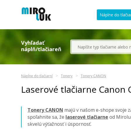
Náplne do tlačia
Vyhľadať
náplň/tlačiareň
Náplne do tlačiarní
Tonery
Tonery CANON
Laserové tlačiarne Canon
Tonery CANON
majú v našom e-shope svoje za
spoľahnite sa, že
laserové tlačiarne
od Mirolu
skvelú výťažnosť i úspornosť.