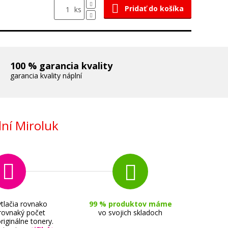
Pridať do košíka
ks
100 % garancia kvality
garancia kvality náplní
ní Miroluk
tlačia rovnako
99 % produktov máme
 rovnaký počet
vo svojich skladoch
riginálne tonery.