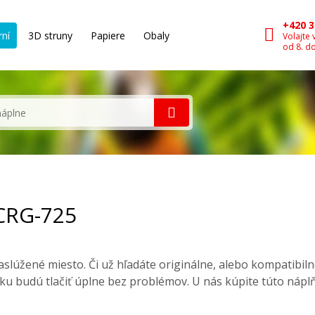
+420 3
rní
3D struny
Papiere
Obaly
Volajte 
od 8. d
 CRG-725
slúžené miesto. Či už hľadáte originálne, alebo kompatibil
ku budú tlačiť úplne bez problémov. U nás kúpite túto nápl