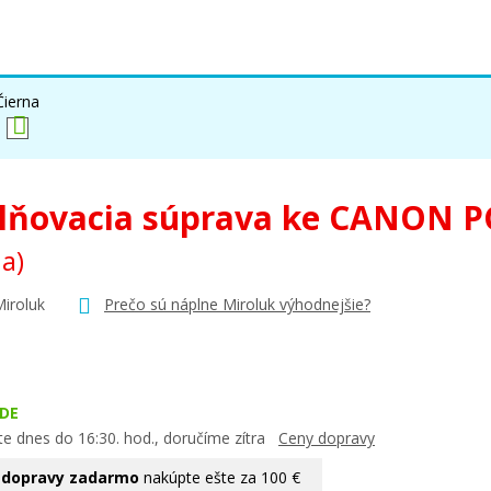
Čierna
lňovacia súprava ke CANON P
na)
Miroluk
Prečo sú náplne Miroluk výhodnejšie?
DE
te dnes do 16:30. hod., doručíme zítra
Ceny dopravy
 dopravy zadarmo
nakúpte ešte za 100 €