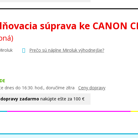
lňovacia súprava ke CANON C
bná)
Miroluk
Prečo sú náplne Miroluk výhodnejšie?
DE
te dnes do 16:30. hod., doručíme zítra
Ceny dopravy
 dopravy zadarmo
nakúpte ešte za 100 €