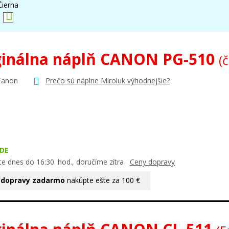
Čierna
ginálna náplň CANON PG-510
(
Canon
Prečo sú náplne Miroluk výhodnejšie?
DE
te dnes do 16:30. hod., doručíme zítra
Ceny dopravy
 dopravy zadarmo
nakúpte ešte za 100 €