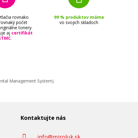
tlačia rovnako
99 % produktov máme
 rovnaký počet
vo svojich skladoch
riginálne tonery.
uje aj
certifikát
STMC
.
mental Management System).
Kontaktujte nás
info@miroluk.sk