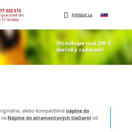
77 222 313
Prihlásiť sa
v pracovné dni
o 17. hodiny
Pri nákupe nad 200 €
darčeky zadarmo!
originálne, alebo kompatibilné
náplne do
a na
Náplne do atramentových tlačiarní
od