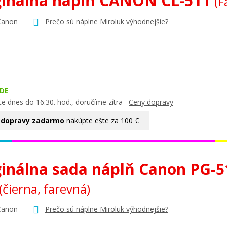
ginálna náplň CANON CL-511
(F
Canon
Prečo sú náplne Miroluk výhodnejšie?
DE
te dnes do 16:30. hod., doručíme zítra
Ceny dopravy
 dopravy zadarmo
nakúpte ešte za 100 €
ginálna sada náplň Canon PG-5
(čierna, farevná)
Canon
Prečo sú náplne Miroluk výhodnejšie?