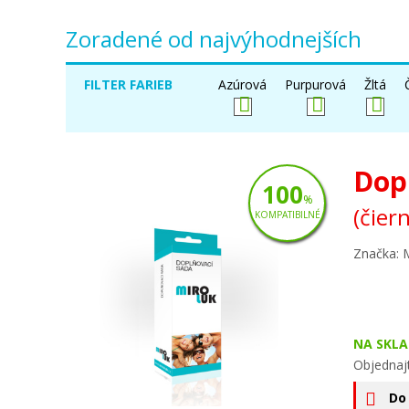
Zoradené od najvýhodnejších
FILTER FARIEB
Azúrová
Purpurová
Žltá
Dop
100
%
(čier
KOMPATIBILNÉ
Značka: 
NA SKLA
Objednaj
Do