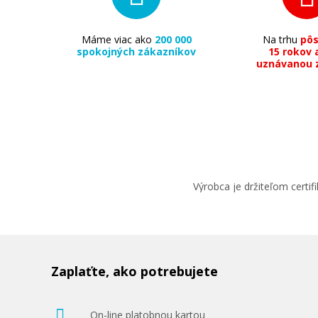
Máme viac ako
200 000
Na trhu
pô
spokojných zákazníkov
15 rokov 
uznávanou 
Výrobca je držiteľom cert
Zaplaťte, ako potrebujete
On-line platobnou kartou