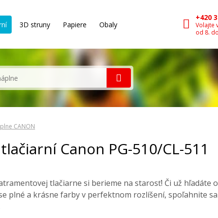
+420 3
rní
3D struny
Papiere
Obaly
Volajte 
od 8. d
plne CANON
tlačiarní Canon PG-510/CL-511
atramentovej tlačiarne si berieme na starosť! Či už hľadáte 
 zase plné a krásne farby v perfektnom rozlíšení, spoľahnite s
.