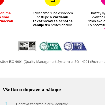
sobíme
Zakladáme si na osobnom
Kazety vy
a sme
prístupe a
každému
kvalitne
značkou
zákazníkovi sa ochotne
strán ako o
venuje
tím profesionálov.
To potvrdz
ifikátov ISO 9001 (Quality Management System) a ISO 14001 (Enviro
Všetko o doprave a nákupe
Doprava zadarmo a ceny dopravy