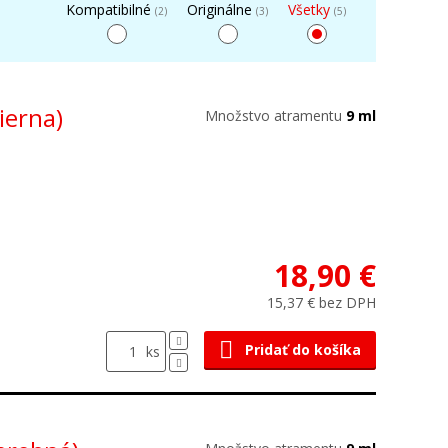
Kompatibilné
Originálne
Všetky
(2)
(3)
(5)
čierna)
Množstvo atramentu
9 ml
18,90 €
15,37 € bez DPH
Pridať do košíka
ks