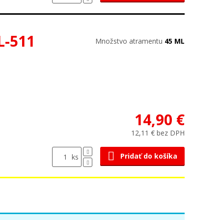
L-511
Množstvo atramentu
45 ML
14,90 €
12,11 € bez DPH
Pridať do košíka
ks