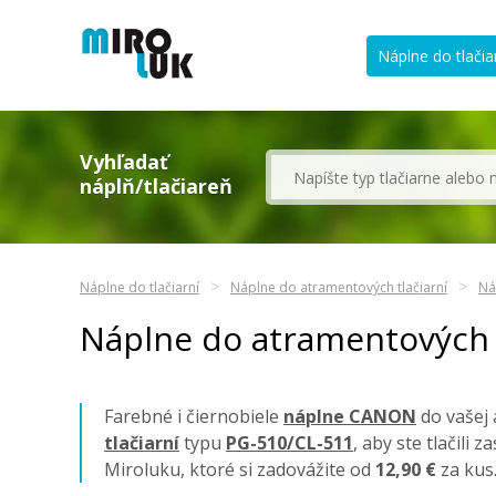
Náplne do tlačia
Vyhľadať
náplň/tlačiareň
Náplne do tlačiarní
Náplne do atramentových tlačiarní
Ná
Náplne do atramentových 
Farebné i čiernobiele
náplne CANON
do vašej 
tlačiarní
typu
PG-510/CL-511
, aby ste tlačili
Miroluku, ktoré si zadovážite od
12,90 €
za kus