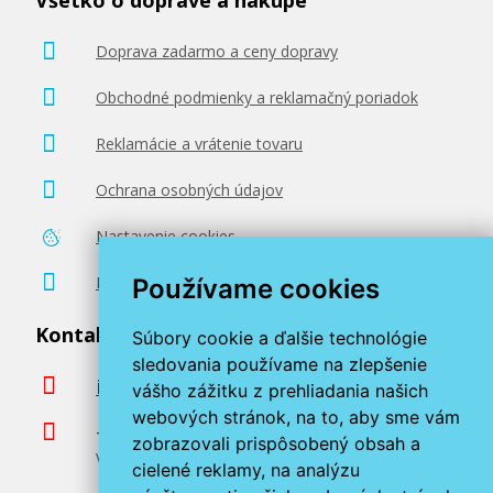
Všetko o doprave a nákupe
Doprava zadarmo a ceny dopravy
Obchodné podmienky a reklamačný poriadok
Reklamácie a vrátenie tovaru
Ochrana osobných údajov
Nastavenie cookies
Poradenstvo zadarmo
Používame cookies
Kontaktujte nás
Súbory cookie a ďalšie technológie
sledovania používame na zlepšenie
info@miroluk.sk
vášho zážitku z prehliadania našich
webových stránok, na to, aby sme vám
+420 377 222 313
zobrazovali prispôsobený obsah a
Volajte v pracovné dni od 8. do 17. hod.
cielené reklamy, na analýzu