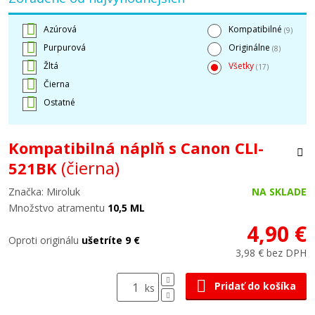
Azúrová
Kompatibilné
(9)
Purpurová
Originálne
(8)
Žltá
Všetky
(17)
Čierna
Ostatné
Kompatibilná náplň s Canon CLI-
(čierna)
521BK
Značka: Miroluk
NA SKLADE
Množstvo atramentu
10,5 ML
4,90 €
Oproti originálu
ušetríte 9 €
3,98 € bez DPH
Pridať do košíka
ks