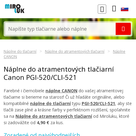
Náplne do tlačiarní
Náplne do atramentových tlačiarní
Náplne
CANON
Náplne do atramentových tlačiarní
Canon PGI-520/CLI-521
Farebné i čiernobiele
náplne CANON
do vašej atramentovej
tlačiarne si berieme na starosť! Či už hľadáte originálne, alebo
kompatibilné
náplne do tlačiarní
typu
PGI-520/CLI-521
, aby ste
tlačili zase plné a krásne farby v perfektnom rozlíšení, spoľahnite
sa na
Náplne do atramentových tlačiarní
od Miroluku, ktoré
si zadovážite od
4,90 €
za kus.
Zoradené od najvýhodnejších