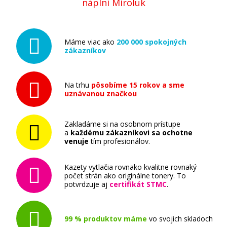
náplní Miroluk
Máme viac ako
200 000 spokojných
zákazníkov
Na trhu
pôsobíme 15 rokov a sme
uznávanou značkou
Zakladáme si na osobnom prístupe
a
každému zákazníkovi sa ochotne
venuje
tím profesionálov.
Kazety vytlačia rovnako kvalitne rovnaký
počet strán ako originálne tonery. To
potvrdzuje aj
certifikát STMC
.
99 % produktov máme
vo svojich skladoch