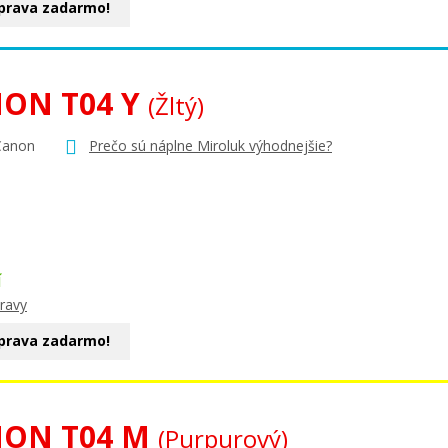
prava zadarmo!
ON T04 Y
(Žltý)
Canon
Prečo sú náplne Miroluk výhodnejšie?
Í
ravy
prava zadarmo!
ON T04 M
(Purpurový)