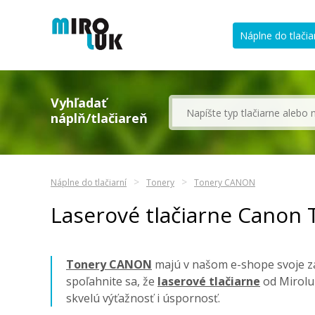
Náplne do tlačia
Vyhľadať
náplň/tlačiareň
Náplne do tlačiarní
Tonery
Tonery CANON
Laserové tlačiarne Canon 
Tonery CANON
majú v našom e-shope svoje za
spoľahnite sa, že
laserové tlačiarne
od Mirolu
skvelú výťažnosť i úspornosť.