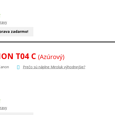
Í
ravy
prava zadarmo!
ON T04 C
(Azúrový)
Canon
Prečo sú náplne Miroluk výhodnejšie?
Í
ravy