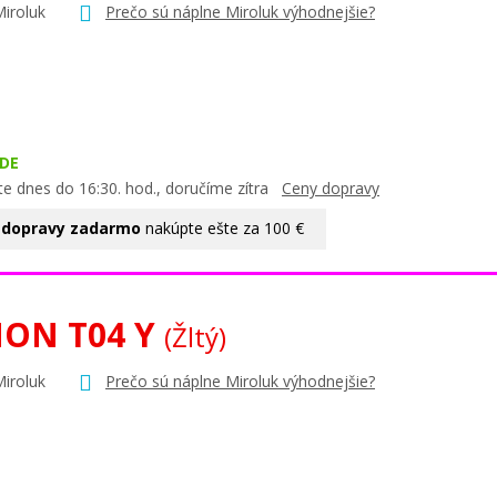
Miroluk
Prečo sú náplne Miroluk výhodnejšie?
DE
te dnes do 16:30. hod., doručíme zítra
Ceny dopravy
 dopravy zadarmo
nakúpte ešte za 100 €
ON T04 Y
(Žltý)
Miroluk
Prečo sú náplne Miroluk výhodnejšie?