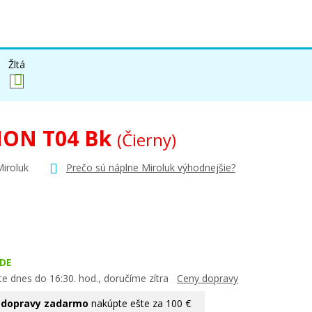
Žltá
ON T04 Bk
(Čierny)
Miroluk
Prečo sú náplne Miroluk výhodnejšie?
DE
te dnes do 16:30. hod., doručíme zítra
Ceny dopravy
 dopravy zadarmo
nakúpte ešte za 100 €