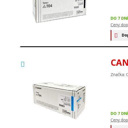
DO 7 DN
Ceny dop
Do
CAN
Značka: 
DO 7 DN
Ceny dop