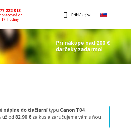
77 222 313
Prihlásiť sa
v pracovné dni
o 17. hodiny
Pri nákupe nad 200 €
darčeky zadarmo!
né
náplne do tlačiarní
typu
Canon T04
,
ň už od
82,90 €
za kus a zaručujeme vám s ňou