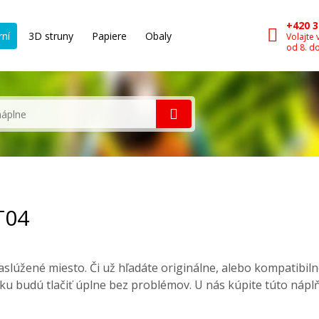
+420 3
rní
3D struny
Papiere
Obaly
Volajte 
od 8. d
T04
slúžené miesto. Či už hľadáte originálne, alebo kompatibil
ku budú tlačiť úplne bez problémov. U nás kúpite túto nápl