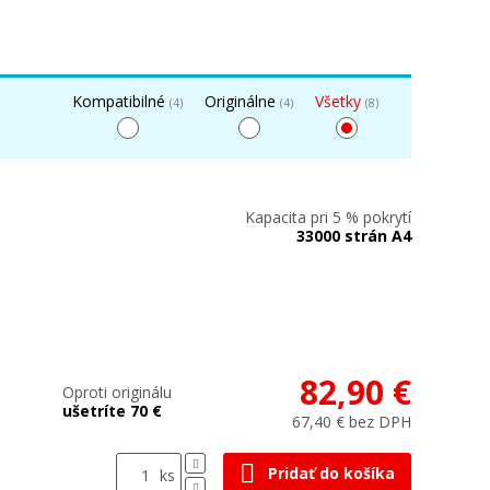
Kompatibilné
Originálne
Všetky
(4)
(4)
(8)
Kapacita pri 5 % pokrytí
33000 strán A4
82,90 €
Oproti originálu
ušetríte 70 €
67,40 € bez DPH
Pridať do košíka
ks