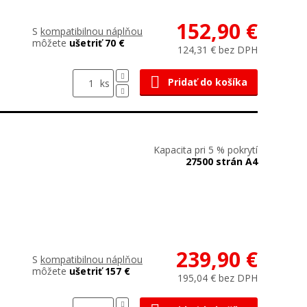
152,90 €
S
kompatibilnou náplňou
môžete
ušetriť 70 €
124,31 € bez DPH
Pridať do košíka
ks
Kapacita pri 5 % pokrytí
27500 strán A4
239,90 €
S
kompatibilnou náplňou
môžete
ušetriť 157 €
195,04 € bez DPH