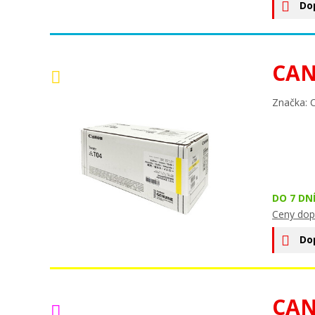
Do
CAN
Značka: 
DO 7 DN
Ceny dop
Do
CAN