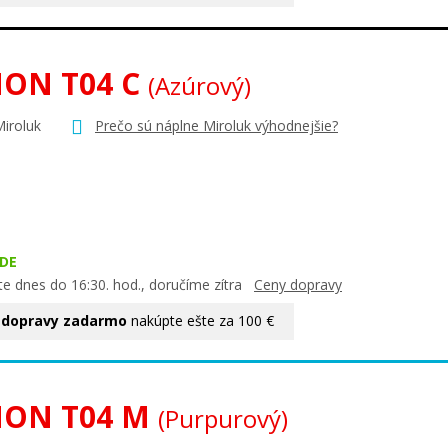
ON T04 C
(Azúrový)
Miroluk
Prečo sú náplne Miroluk výhodnejšie?
DE
te dnes do 16:30. hod., doručíme zítra
Ceny dopravy
 dopravy zadarmo
nakúpte ešte za 100 €
ON T04 M
(Purpurový)