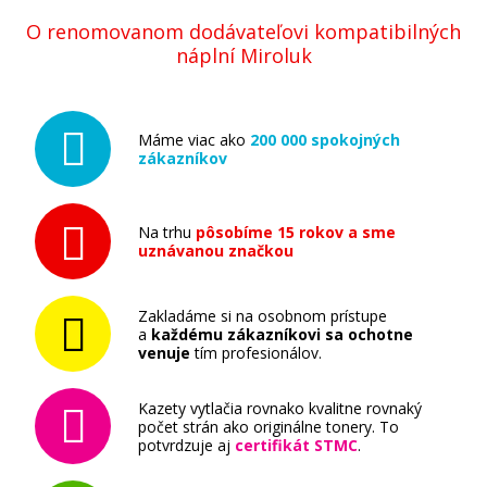
O renomovanom dodávateľovi kompatibilných
náplní Miroluk
Máme viac ako
200 000 spokojných
zákazníkov
Na trhu
pôsobíme 15 rokov a sme
uznávanou značkou
Zakladáme si na osobnom prístupe
a
každému zákazníkovi sa ochotne
venuje
tím profesionálov.
Kazety vytlačia rovnako kvalitne rovnaký
počet strán ako originálne tonery. To
potvrdzuje aj
certifikát STMC
.