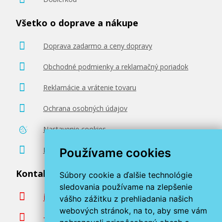
Všetko o doprave a nákupe
Doprava zadarmo a ceny dopravy
Obchodné podmienky a reklamačný poriadok
Reklamácie a vrátenie tovaru
Ochrana osobných údajov
Nastavenie cookies
Poradenstvo zadarmo
Používame cookies
Kontaktujte nás
Súbory cookie a ďalšie technológie
sledovania používame na zlepšenie
info@miroluk.sk
vášho zážitku z prehliadania našich
webových stránok, na to, aby sme vám
+420 377 222 313