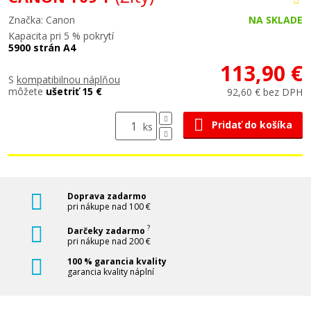
Značka: Canon
NA SKLADE
Kapacita pri 5 % pokrytí
5900 strán A4
113,90 €
S
kompatibilnou náplňou
môžete
ušetriť 15 €
92,60 € bez DPH
Pridať do košíka
ks
Doprava zadarmo
pri nákupe nad 100 €
?
Darčeky zadarmo
pri nákupe nad 200 €
100 % garancia kvality
garancia kvality náplní