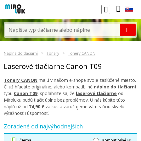
Náplne do tlačiarní
Tonery
Tonery CANON
Laserové tlačiarne Canon T09
Tonery CANON
majú v našom e-shope svoje zaslúžené miesto.
Či už hľadáte originálne, alebo kompatibilné
náplne do tlačiarní
typu
Canon T09
, spoľahnite sa, že
laserové tlačiarne
od
Miroluku budú tlačiť úplne bez problémov. U nás kúpite túto
náplň už od
74,90 €
za kus a zaručujeme vám s ňou skvelú
výťažnosť i úspornosť.
Zoradené od najvýhodnejších
Čierna
Kompatibilné
(4)