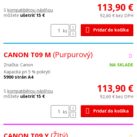
113,90 €
S
kompatibilnou náplňou
môžete
ušetriť 15 €
92,60 € bez DPH
Pridať do košíka
ks
(Purpurový)
CANON T09 M
Značka: Canon
NA SKLADE
Kapacita pri 5 % pokrytí
5900 strán A4
113,90 €
S
kompatibilnou náplňou
môžete
ušetriť 15 €
92,60 € bez DPH
Pridať do košíka
ks
(Žltý)
CANON T09 Y