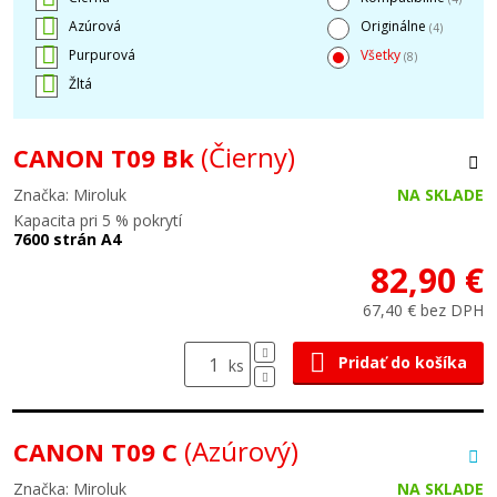
Azúrová
Originálne
(4)
Purpurová
Všetky
(8)
Žltá
(Čierny)
CANON T09 Bk
Značka: Miroluk
NA SKLADE
Kapacita pri 5 % pokrytí
7600 strán A4
82,90 €
67,40 € bez DPH
Pridať do košíka
ks
(Azúrový)
CANON T09 C
Značka: Miroluk
NA SKLADE