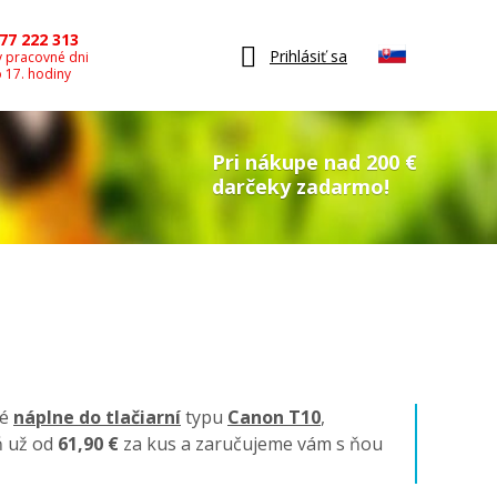
77 222 313
Prihlásiť sa
v pracovné dni
o 17. hodiny
Pri nákupe nad 200 €
darčeky zadarmo!
né
náplne do tlačiarní
typu
Canon T10
,
ň už od
61,90 €
za kus a zaručujeme vám s ňou