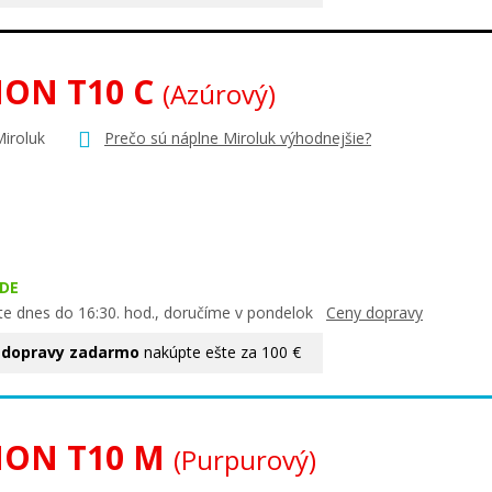
ON T10 C
(Azúrový)
Miroluk
Prečo sú náplne Miroluk výhodnejšie?
DE
te dnes do 16:30. hod., doručíme v pondelok
Ceny dopravy
 dopravy zadarmo
nakúpte ešte za 100 €
ON T10 M
(Purpurový)