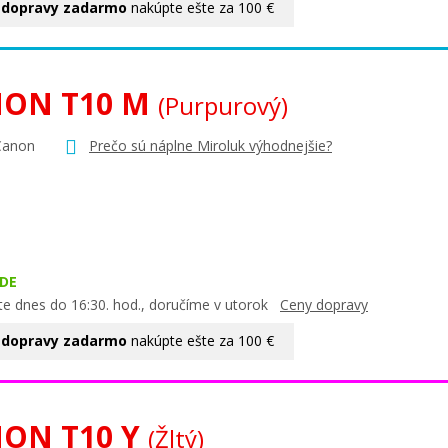
 dopravy zadarmo
nakúpte ešte za 100 €
ON T10 M
(Purpurový)
Canon
Prečo sú náplne Miroluk výhodnejšie?
DE
te dnes do 16:30. hod., doručíme v utorok
Ceny dopravy
 dopravy zadarmo
nakúpte ešte za 100 €
ON T10 Y
(Žltý)