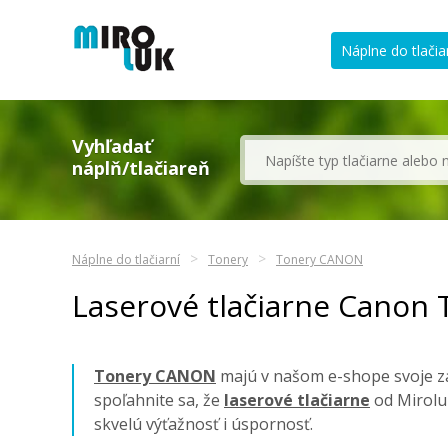
Náplne do tlačia
Vyhľadať
náplň/tlačiareň
Náplne do tlačiarní
Tonery
Tonery CANON
Laserové tlačiarne Canon 
Tonery CANON
majú v našom e-shope svoje za
spoľahnite sa, že
laserové tlačiarne
od Mirolu
skvelú výťažnosť i úspornosť.