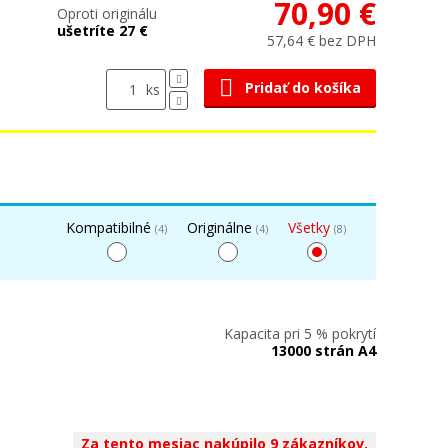
70,90 €
Oproti originálu
ušetríte 27 €
57,64 € bez DPH
Pridať do košíka
ks
Kompatibilné
Originálne
Všetky
(4)
(4)
(8)
Kapacita pri 5 % pokrytí
13000 strán A4
Za tento mesiac nakúpilo 9 zákazníkov.