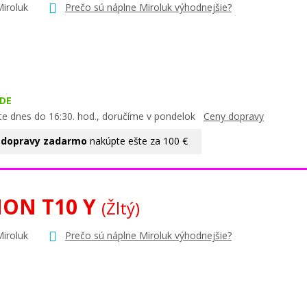
Miroluk
Prečo sú náplne Miroluk výhodnejšie?
DE
te dnes do 16:30. hod., doručíme v pondelok
Ceny dopravy
 dopravy zadarmo
nakúpte ešte za 100 €
ON T10 Y
(Žltý)
Miroluk
Prečo sú náplne Miroluk výhodnejšie?