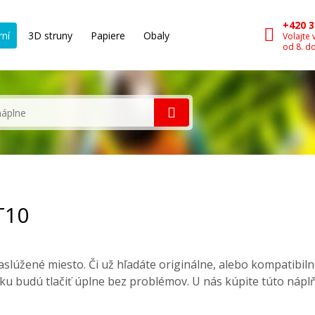
+420 3
rní
3D struny
Papiere
Obaly
Volajte 
od 8. d
T10
slúžené miesto. Či už hľadáte originálne, alebo kompatibil
ku budú tlačiť úplne bez problémov. U nás kúpite túto nápl