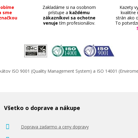
sobíme
Zakladáme si na osobnom
Kazety vy
a sme
prístupe a
každému
kvalitne
značkou
zákazníkovi sa ochotne
strán ako o
venuje
tím profesionálov.
To potvrdz
ifikátov ISO 9001 (Quality Management System) a ISO 14001 (Enviro
Všetko o doprave a nákupe
Doprava zadarmo a ceny dopravy