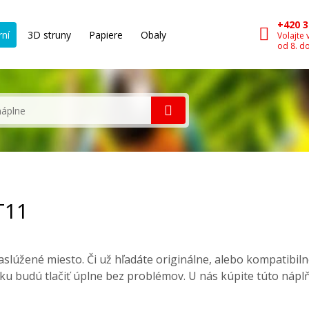
+420 3
rní
3D struny
Papiere
Obaly
Volajte 
od 8. d
T11
slúžené miesto. Či už hľadáte originálne, alebo kompatibil
ku budú tlačiť úplne bez problémov. U nás kúpite túto nápl