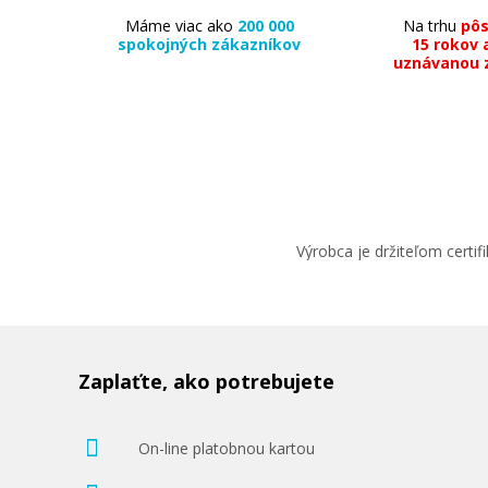
Máme viac ako
200 000
Na trhu
pô
spokojných zákazníkov
15 rokov 
uznávanou 
Výrobca je držiteľom cert
Zaplaťte, ako potrebujete
On-line platobnou kartou