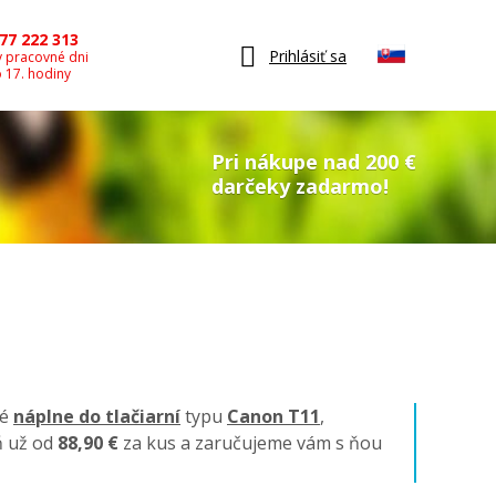
77 222 313
Prihlásiť sa
v pracovné dni
o 17. hodiny
Pri nákupe nad 200 €
darčeky zadarmo!
né
náplne do tlačiarní
typu
Canon T11
,
ň už od
88,90 €
za kus a zaručujeme vám s ňou