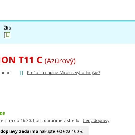
Žltá
ON T11 C
(Azúrový)
Canon
Prečo sú náplne Miroluk výhodnejšie?
DE
e zítra do 16:30. hod., doručíme v stredu
Ceny dopravy
 dopravy zadarmo
nakúpte ešte za 100 €