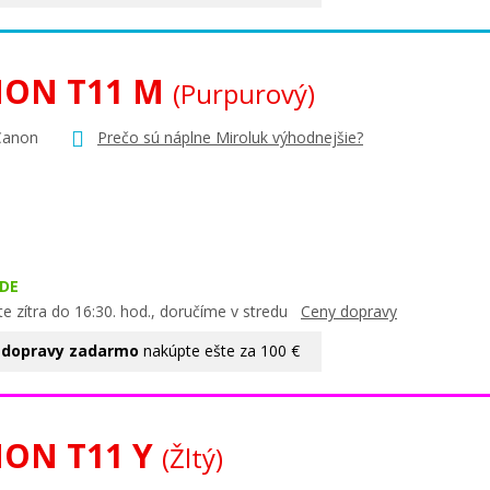
ON T11 M
(Purpurový)
Canon
Prečo sú náplne Miroluk výhodnejšie?
DE
e zítra do 16:30. hod., doručíme v stredu
Ceny dopravy
 dopravy zadarmo
nakúpte ešte za 100 €
ON T11 Y
(Žltý)