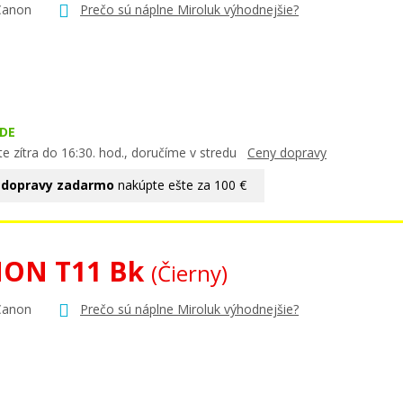
Canon
Prečo sú náplne Miroluk výhodnejšie?
DE
e zítra do 16:30. hod., doručíme v stredu
Ceny dopravy
 dopravy zadarmo
nakúpte ešte za 100 €
ON T11 Bk
(Čierny)
Canon
Prečo sú náplne Miroluk výhodnejšie?