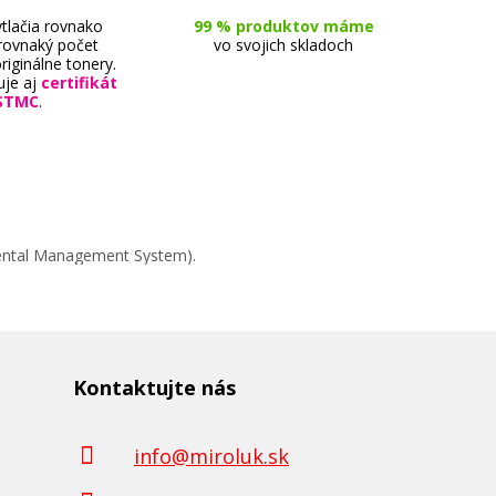
tlačia rovnako
99 % produktov máme
 rovnaký počet
vo svojich skladoch
riginálne tonery.
uje aj
certifikát
STMC
.
mental Management System).
Kontaktujte nás
info@miroluk.sk