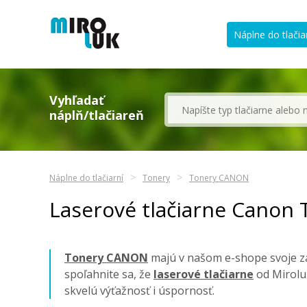
Náplne do tlačia
Vyhľadať
náplň/tlačiareň
Náplne do tlačiarní
Tonery
Tonery CANON
Laserové tlačiarne Canon 
Tonery CANON
majú v našom e-shope svoje za
spoľahnite sa, že
laserové tlačiarne
od Mirolu
skvelú výťažnosť i úspornosť.