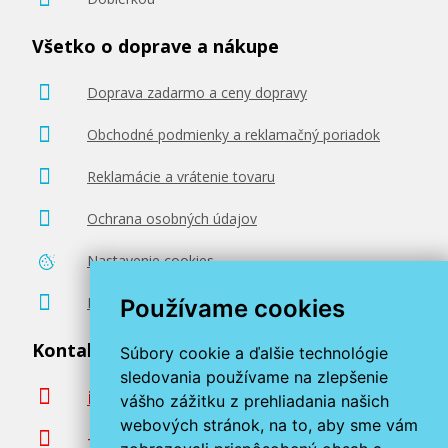
Všetko o doprave a nákupe
Doprava zadarmo a ceny dopravy
Obchodné podmienky a reklamačný poriadok
Reklamácie a vrátenie tovaru
Ochrana osobných údajov
Nastavenie cookies
Poradenstvo zadarmo
Používame cookies
Kontaktujte nás
Súbory cookie a ďalšie technológie
sledovania používame na zlepšenie
info@miroluk.sk
vášho zážitku z prehliadania našich
webových stránok, na to, aby sme vám
+420 377 222 313