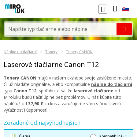
Náplne do tlačiarní
Tonery
Tonery CANON
Laserové tlačiarne Canon T12
Tonery CANON
majú v našom e-shope svoje zaslúžené miesto.
Či už hľadáte originálne, alebo kompatibilné
náplne do tlačiarní
typu
Canon T12
, spoľahnite sa, že
laserové tlačiarne
od
Miroluku budú tlačiť úplne bez problémov. U nás kúpite túto
náplň už od
37,90 €
za kus a zaručujeme vám s ňou skvelú
výťažnosť i úspornosť.
Zoradené od najvýhodnejších
Čierna
Kompatibilné
(4)