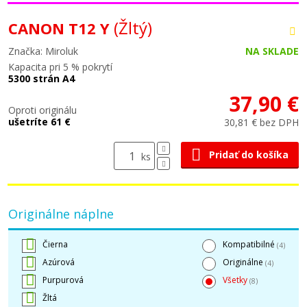
(Žltý)
CANON T12 Y
Značka: Miroluk
NA SKLADE
Kapacita pri 5 % pokrytí
5300 strán A4
37,90 €
Oproti originálu
ušetríte 61 €
30,81 € bez DPH
Pridať do košíka
ks
Originálne náplne
Čierna
Kompatibilné
(4)
Azúrová
Originálne
(4)
Purpurová
Všetky
(8)
Žltá