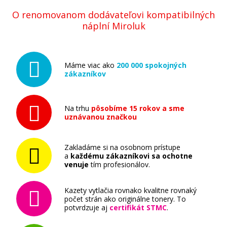
O renomovanom dodávateľovi kompatibilných
náplní Miroluk
Máme viac ako
200 000 spokojných
zákazníkov
Na trhu
pôsobíme 15 rokov a sme
uznávanou značkou
Zakladáme si na osobnom prístupe
a
každému zákazníkovi sa ochotne
venuje
tím profesionálov.
Kazety vytlačia rovnako kvalitne rovnaký
počet strán ako originálne tonery. To
potvrdzuje aj
certifikát STMC
.