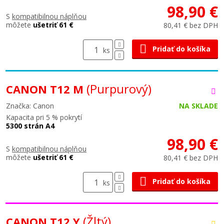
98,90 €
S
kompatibilnou náplňou
môžete
ušetriť 61 €
80,41 € bez DPH
Pridať do košíka
ks
(Purpurový)
CANON T12 M
Značka: Canon
NA SKLADE
Kapacita pri 5 % pokrytí
5300 strán A4
98,90 €
S
kompatibilnou náplňou
môžete
ušetriť 61 €
80,41 € bez DPH
Pridať do košíka
ks
(Žltý)
CANON T12 Y