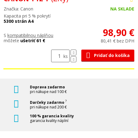
Značka: Canon
NA SKLADE
Kapacita pri 5 % pokrytí
5300 strán A4
98,90 €
S
kompatibilnou náplňou
môžete
ušetriť 61 €
80,41 € bez DPH
Pridať do košíka
ks
Doprava zadarmo
pri nákupe nad 100 €
?
Darčeky zadarmo
pri nákupe nad 200 €
100 % garancia kvality
garancia kvality náplní