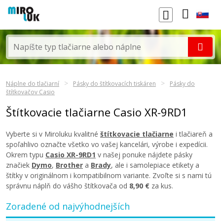
Náplne do tlačiarní
Pásky do štítkovacích tiskáren
Pásky do
štítkovačov Casio
Štítkovacie tlačiarne Casio XR-9RD1
Vyberte si v Miroluku kvalitné
štítkovacie tlačiarne
i tlačiareň a
spoľahlivo označte všetko vo vašej kancelári, výrobe i expedícii.
Okrem typu
Casio XR-9RD1
v našej ponuke nájdete pásky
značiek
Dymo
,
Brother
a
Brady
, ale i samolepiace etikety a
štítky v originálnom i kompatibilnom variante. Zvoľte si s nami tú
správnu náplň do vášho štítkovača od
8,90 €
za kus.
Zoradené od najvýhodnejších