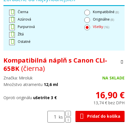
Čierna
Kompatibilné
(8)
Azúrová
Originálne
(8)
Purpurová
Všetky
(16)
Žltá
Ostatné
Kompatibilná náplň s Canon CLI-
(čierna)
65BK
Značka: Miroluk
NA SKLADE
Množstvo atramentu
12,6 ml
16,90 €
Oproti originálu
ušetríte 3 €
13,74 € bez DPH
Pridať do košíka
ks