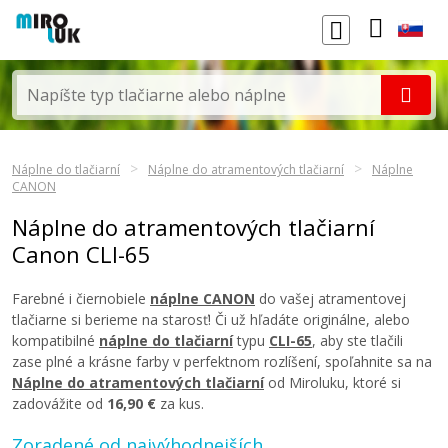
Náplne do tlačiarní
Náplne do atramentových tlačiarní
Náplne
CANON
Náplne do atramentových tlačiarní
Canon CLI-65
Farebné i čiernobiele
náplne CANON
do vašej atramentovej
tlačiarne si berieme na starosť! Či už hľadáte originálne, alebo
kompatibilné
náplne do tlačiarní
typu
CLI-65
, aby ste tlačili
zase plné a krásne farby v perfektnom rozlíšení, spoľahnite sa na
Náplne do atramentových tlačiarní
od Miroluku, ktoré si
zadovážite od
16,90 €
za kus.
Zoradené od najvýhodnejších