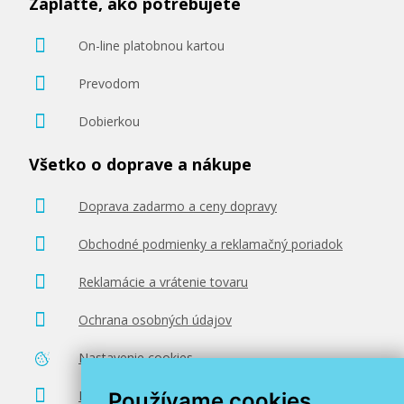
Zaplaťte, ako potrebujete
On-line platobnou kartou
Prevodom
Dobierkou
Všetko o doprave a nákupe
Doprava zadarmo a ceny dopravy
Obchodné podmienky a reklamačný poriadok
Reklamácie a vrátenie tovaru
Ochrana osobných údajov
Nastavenie cookies
Poradenstvo zadarmo
Používame cookies