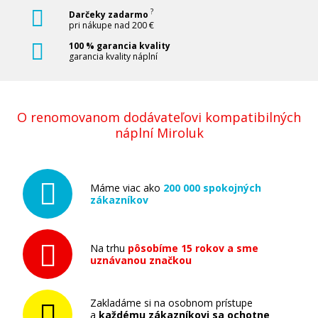
?
Darčeky zadarmo
pri nákupe nad 200 €
100 % garancia kvality
garancia kvality náplní
O renomovanom dodávateľovi kompatibilných
náplní Miroluk
Máme viac ako
200 000 spokojných
zákazníkov
Na trhu
pôsobíme 15 rokov a sme
uznávanou značkou
Zakladáme si na osobnom prístupe
a
každému zákazníkovi sa ochotne