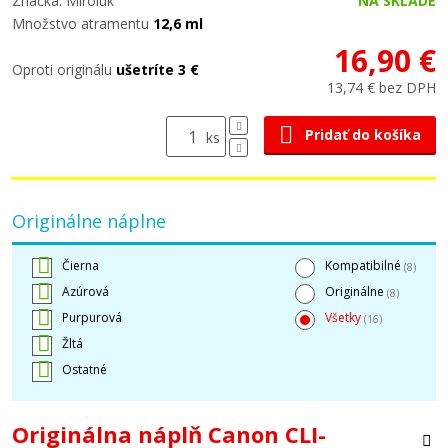
Značka: Miroluk
NA SKLADE
Množstvo atramentu
12,6 ml
16,90 €
Oproti originálu
ušetríte 3 €
13,74 € bez DPH
Pridať do košíka
ks
Originálne náplne
Čierna
Kompatibilné
(8)
Azúrová
Originálne
(8)
Purpurová
Všetky
(16)
Žltá
Ostatné
Originálna náplň Canon CLI-