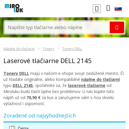
Náplne do tlačiarní
Tonery
Tonery DELL
Laserové tlačiarne DELL 2145
Tonery DELL
majú v našom e-shope svoje zaslúžené miesto. Či
už hľadáte originálne, alebo kompatibilné
náplne do tlačiarní
typu
DELL 2145
, spoľahnite sa, že
laserové tlačiarne
od
Miroluku budú tlačiť úplne bez problémov. U nás kúpite túto
náplň už od
70,90 €
za kus a zaručujeme vám s ňou skvelú
výťažnosť i úspornosť.
Zoradené od najvýhodnejších
Čierna