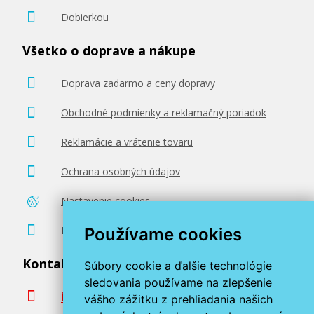
Dobierkou
Všetko o doprave a nákupe
Doprava zadarmo a ceny dopravy
Obchodné podmienky a reklamačný poriadok
Reklamácie a vrátenie tovaru
Ochrana osobných údajov
Nastavenie cookies
Poradenstvo zadarmo
Používame cookies
Kontaktujte nás
Súbory cookie a ďalšie technológie
sledovania používame na zlepšenie
info@miroluk.sk
vášho zážitku z prehliadania našich