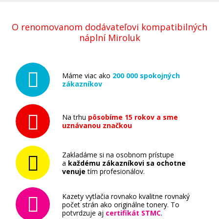
O renomovanom dodávateľovi kompatibilných
náplní Miroluk
Máme viac ako
200 000 spokojných
zákazníkov
Na trhu
pôsobíme 15 rokov a sme
uznávanou značkou
Zakladáme si na osobnom prístupe
a
každému zákazníkovi sa ochotne
venuje
tím profesionálov.
Kazety vytlačia rovnako kvalitne rovnaký
počet strán ako originálne tonery. To
potvrdzuje aj
certifikát STMC
.