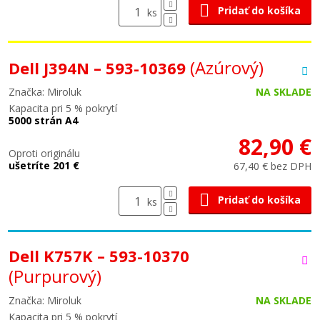
Pridať do košíka
ks
(Azúrový)
Dell J394N – 593-10369
Značka: Miroluk
NA SKLADE
Kapacita pri 5 % pokrytí
5000 strán A4
82,90 €
Oproti originálu
ušetríte 201 €
67,40 € bez DPH
Pridať do košíka
ks
Dell K757K – 593-10370
(Purpurový)
Značka: Miroluk
NA SKLADE
Kapacita pri 5 % pokrytí