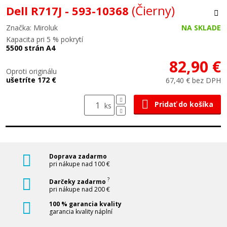
(Čierny)
Dell R717J - 593-10368
Značka: Miroluk
NA SKLADE
Kapacita pri 5 % pokrytí
5500 strán A4
82,90 €
Oproti originálu
ušetríte 172 €
67,40 € bez DPH
Pridať do košíka
ks
Doprava zadarmo
pri nákupe nad 100 €
?
Darčeky zadarmo
pri nákupe nad 200 €
100 % garancia kvality
garancia kvality náplní