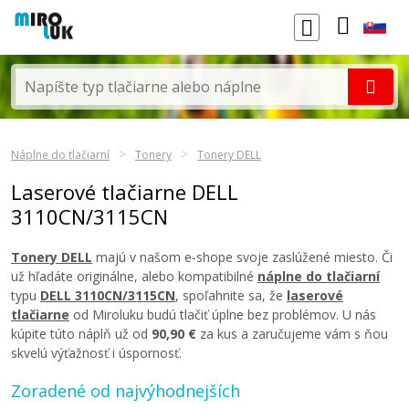
Náplne do tlačiarní
Tonery
Tonery DELL
Laserové tlačiarne DELL
3110CN/3115CN
Tonery DELL
majú v našom e-shope svoje zaslúžené miesto. Či
už hľadáte originálne, alebo kompatibilné
náplne do tlačiarní
typu
DELL 3110CN/3115CN
, spoľahnite sa, že
laserové
tlačiarne
od Miroluku budú tlačiť úplne bez problémov. U nás
kúpite túto náplň už od
90,90 €
za kus a zaručujeme vám s ňou
skvelú výťažnosť i úspornosť.
Zoradené od najvýhodnejších