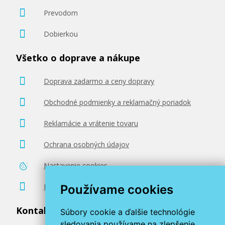
Prevodom
Dobierkou
Všetko o doprave a nákupe
Doprava zadarmo a ceny dopravy
Obchodné podmienky a reklamačný poriadok
Reklamácie a vrátenie tovaru
Ochrana osobných údajov
Nastavenie cookies
Poradenstvo zadarmo
Používame cookies
Kontaktujte nás
Súbory cookie a ďalšie technológie
sledovania používame na zlepšenie