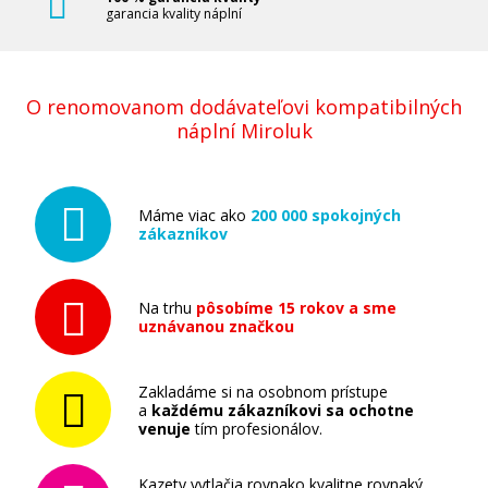
garancia kvality náplní
O renomovanom dodávateľovi kompatibilných
náplní Miroluk
Máme viac ako
200 000 spokojných
zákazníkov
Na trhu
pôsobíme 15 rokov a sme
uznávanou značkou
Zakladáme si na osobnom prístupe
a
každému zákazníkovi sa ochotne
venuje
tím profesionálov.
Kazety vytlačia rovnako kvalitne rovnaký