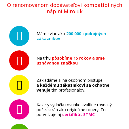
O renomovanom dodávateľovi kompatibilných
náplní Miroluk
Máme viac ako
200 000 spokojných
zákazníkov
Na trhu
pôsobíme 15 rokov a sme
uznávanou značkou
Zakladáme si na osobnom prístupe
a
každému zákazníkovi sa ochotne
venuje
tím profesionálov.
Kazety vytlačia rovnako kvalitne rovnaký
počet strán ako originálne tonery. To
potvrdzuje aj
certifikát STMC
.