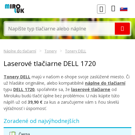
Náplne do tlačiarní
Tonery
Tonery DELL
Laserové tlačiarne DELL 1720
Tonery DELL
majú v našom e-shope svoje zaslúžené miesto. Či
už hľadáte originálne, alebo kompatibilné
náplne do tlačiarní
typu
DELL 1720
, spoľahnite sa, že
laserové tlačiarne
od
Miroluku budú tlačiť úplne bez problémov. U nás kúpite túto
náplň už od
39,90 €
za kus a zaručujeme vám s ňou skvelú
výťažnosť i úspornosť.
Zoradené od najvýhodnejších
Čierna