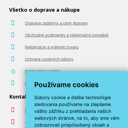
Všetko o doprave a nákupe
Doprava zadarmo a ceny dopravy
Obchodné podmienky a reklamačný poriadok
Reklamácie a vrátenie tovaru
Ochrana osobných údajov
Nastavenie cookies
Poradenstvo zadarmo
Používame cookies
Kontaktujte nás
Súbory cookie a ďalšie technológie
sledovania používame na zlepšenie
info@miroluk.sk
vášho zážitku z prehliadania našich
webových stránok, na to, aby sme vám
+420 377 222 313
zobrazovali prispôsobený obsah a