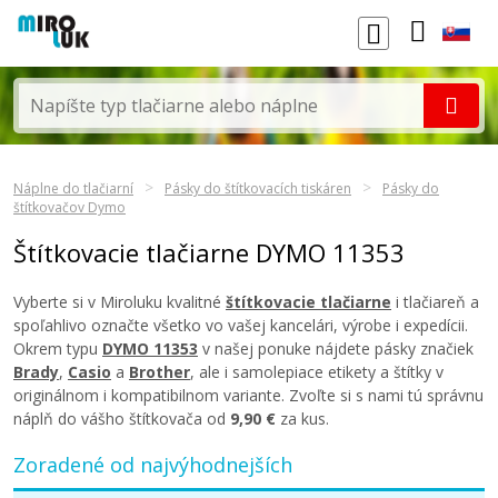
Náplne do tlačiarní
Pásky do štítkovacích tiskáren
Pásky do
štítkovačov Dymo
Štítkovacie tlačiarne DYMO 11353
Vyberte si v Miroluku kvalitné
štítkovacie tlačiarne
i tlačiareň a
spoľahlivo označte všetko vo vašej kancelári, výrobe i expedícii.
Okrem typu
DYMO 11353
v našej ponuke nájdete pásky značiek
Brady
,
Casio
a
Brother
, ale i samolepiace etikety a štítky v
originálnom i kompatibilnom variante. Zvoľte si s nami tú správnu
náplň do vášho štítkovača od
9,90 €
za kus.
Zoradené od najvýhodnejších