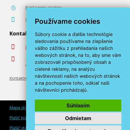
Nastavenie cookies
Poradenstvo zadarmo
Používame cookies
Kontaktujte nás
Súbory cookie a ďalšie technológie
sledovania používame na zlepšenie
info@miroluk.sk
vášho zážitku z prehliadania našich
webových stránok, na to, aby sme vám
+420 377 222 313
zobrazovali prispôsobený obsah a
Volajte v pracovné dni od 8. do 17. hod.
cielené reklamy, na analýzu
návštevnosti našich webových stránok
Kontaktné údaje
a na pochopenie toho, odkiaľ naši
návštevníci prichádzajú.
Súhlasím
Mapa stránok
Plašič kún a myší
Odmietam
Plašič vtákov