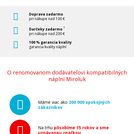
Doprava zadarmo
pri nákupe nad 100 €
?
Darčeky zadarmo
pri nákupe nad 200 €
100 % garancia kvality
garancia kvality náplní
O renomovanom dodávateľovi kompatibilných
náplní Miroluk
Máme viac ako
200 000 spokojných
zákazníkov
Na trhu
pôsobíme 15 rokov a sme
uznávanou značkou