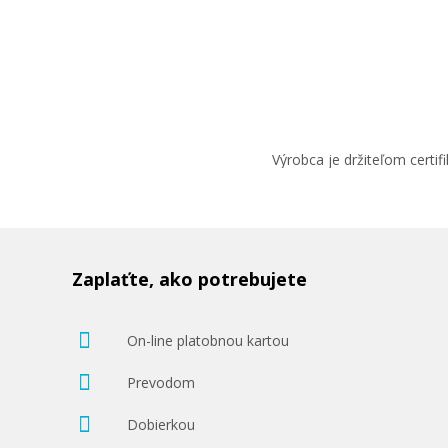
Výrobca je držiteľom cert
Zaplaťte, ako potrebujete
On-line platobnou kartou
Prevodom
Dobierkou