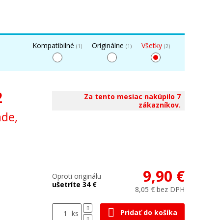
Kompatibilné
Originálne
Všetky
(1)
(1)
(2)
2
Za tento mesiac nakúpilo 7
zákazníkov.
ade,
9,90 €
Oproti originálu
ušetríte 34 €
8,05 € bez DPH
Pridať do košíka
ks