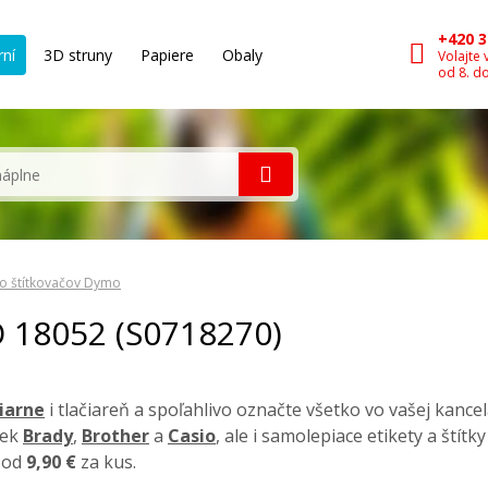
+420 3
rní
3D struny
Papiere
Obaly
Volajte 
od 8. d
o štítkovačov Dymo
O 18052 (S0718270)
čiarne
i tlačiareň a spoľahlivo označte všetko vo vašej kancel
iek
Brady
,
Brother
a
Casio
, ale i samolepiace etikety a štít
a od
9,90 €
za kus.