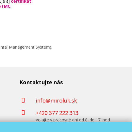
uje aj
certifikát
STMC
.
mental Management System).
Kontaktujte nás
info@miroluk.sk
+420 377 222 313
Volajte v pracovné dni od 8. do 17. hod.