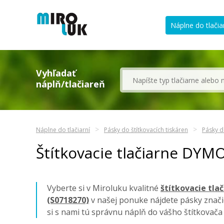
Náplne do tlačia
Vyhľadať
náplň/tlačiareň
Náplne do tlačiarní
Pásky do štítkovacích tiskáren
Pásky d
Štítkovacie tlačiarne DYM
Vyberte si v Miroluku kvalitné
štítkovacie tla
(S0718270)
v našej ponuke nájdete pásky znač
si s nami tú správnu náplň do vášho štítkovač