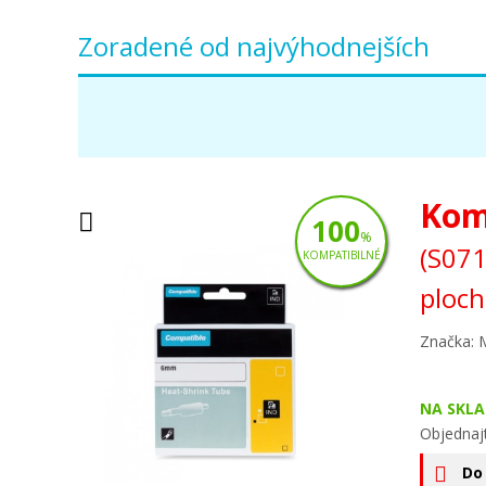
Zoradené od najvýhodnejších
Kom
100
%
(S071
KOMPATIBILNÉ
ploch
Značka: 
NA SKLA
Objednaj
Do