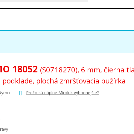
O 18052
(S0718270), 6 mm, čierna tl
 podklade, plochá zmršťovacia bužírka
 Dymo
Prečo sú náplne Miroluk výhodnejšie?
Í
ravy