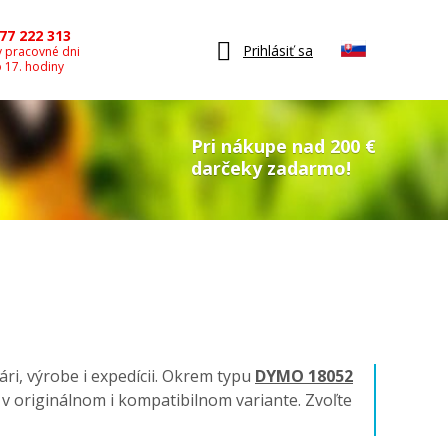
77 222 313
Prihlásiť sa
v pracovné dni
o 17. hodiny
Pri nákupe nad 200 €
darčeky zadarmo!
ári, výrobe i expedícii. Okrem typu
DYMO 18052
ky v originálnom i kompatibilnom variante. Zvoľte