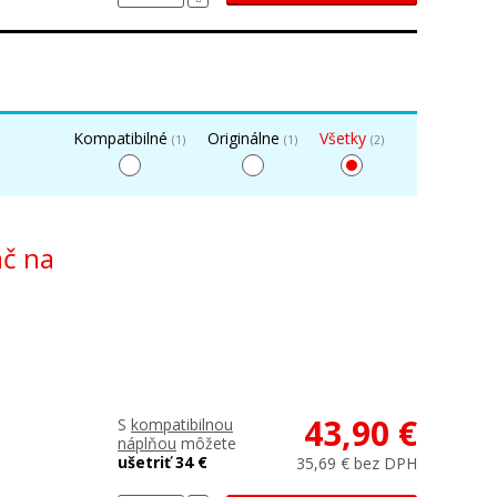
Kompatibilné
Originálne
Všetky
(1)
(1)
(2)
ač na
43,90 €
S
kompatibilnou
náplňou
môžete
ušetriť 34 €
35,69 € bez DPH