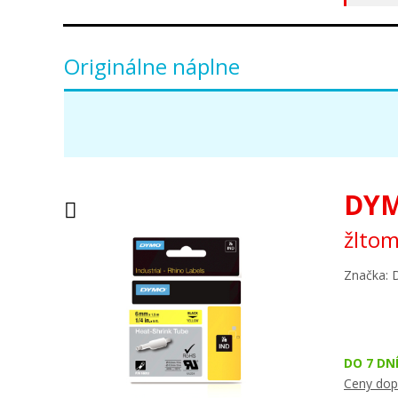
Originálne náplne
DYM
žltom
Značka:
DO 7 DN
Ceny dop