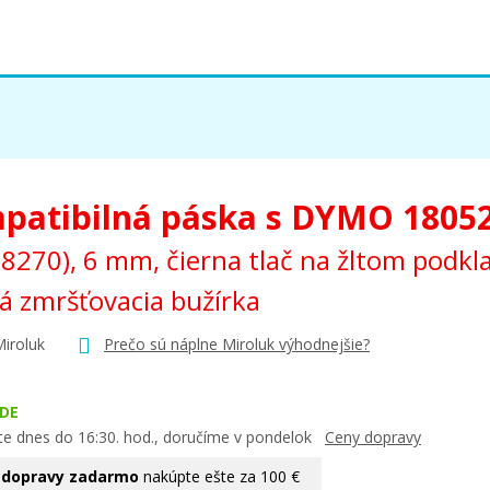
patibilná páska s DYMO 1805
8270), 6 mm, čierna tlač na žltom podkl
á zmršťovacia bužírka
Miroluk
Prečo sú náplne Miroluk výhodnejšie?
DE
te dnes do 16:30. hod., doručíme v pondelok
Ceny dopravy
 dopravy zadarmo
nakúpte ešte za 100 €