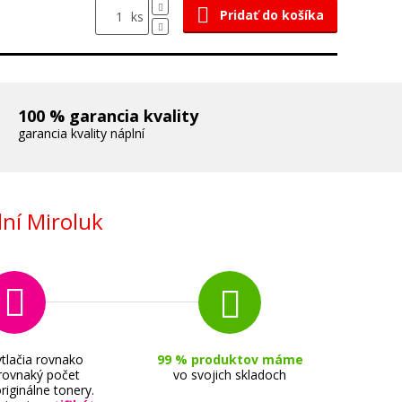
Pridať do košíka
ks
100 % garancia kvality
garancia kvality náplní
ní Miroluk
tlačia rovnako
99 % produktov máme
 rovnaký počet
vo svojich skladoch
riginálne tonery.