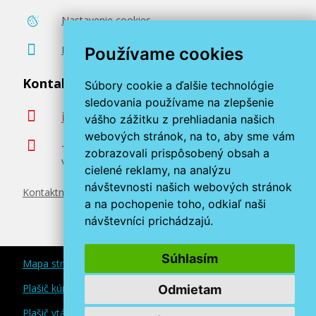
Nastavenie cookies
Poradenstvo zadarmo
Používame cookies
Kontaktujte nás
Súbory cookie a ďalšie technológie
sledovania používame na zlepšenie
info@miroluk.sk
vášho zážitku z prehliadania našich
webových stránok, na to, aby sme vám
+420 377 222 313
zobrazovali prispôsobený obsah a
Volajte v pracovné dni od 8. do 17. hod.
cielené reklamy, na analýzu
návštevnosti našich webových stránok
Kontaktné údaje
a na pochopenie toho, odkiaľ naši
návštevníci prichádzajú.
Súhlasím
Mapa stránok
Plašič kún a myší
Odmietam
Plašič vtákov