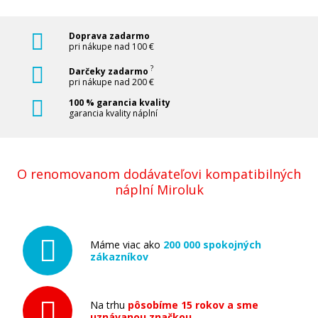
Doprava zadarmo
pri nákupe nad 100 €
?
Darčeky zadarmo
pri nákupe nad 200 €
100 % garancia kvality
garancia kvality náplní
O renomovanom dodávateľovi kompatibilných
náplní Miroluk
Máme viac ako
200 000 spokojných
zákazníkov
Na trhu
pôsobíme 15 rokov a sme
uznávanou značkou