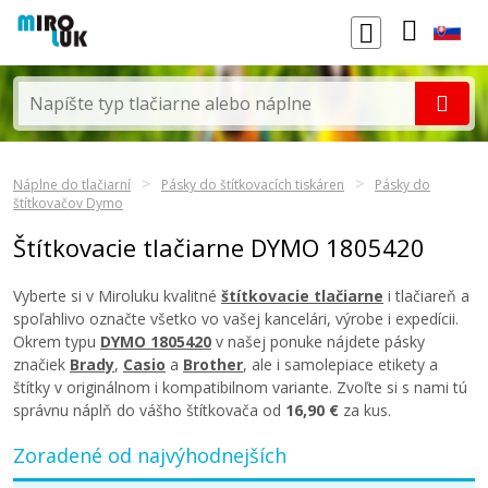
Náplne do tlačiarní
Pásky do štítkovacích tiskáren
Pásky do
štítkovačov Dymo
Štítkovacie tlačiarne DYMO 1805420
Vyberte si v Miroluku kvalitné
štítkovacie tlačiarne
i tlačiareň a
spoľahlivo označte všetko vo vašej kancelári, výrobe i expedícii.
Okrem typu
DYMO 1805420
v našej ponuke nájdete pásky
značiek
Brady
,
Casio
a
Brother
, ale i samolepiace etikety a
štítky v originálnom i kompatibilnom variante. Zvoľte si s nami tú
správnu náplň do vášho štítkovača od
16,90 €
za kus.
Zoradené od najvýhodnejších